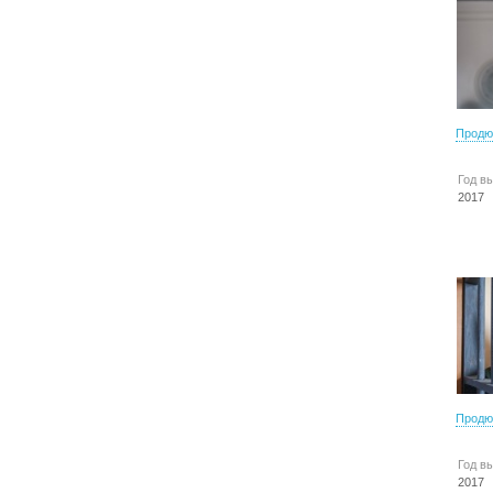
Продю
Год в
2017
Продю
Год в
2017