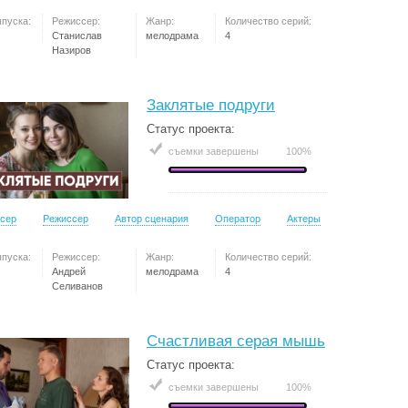
ыпуска:
Режиссер:
Жанр:
Количество серий:
Станислав
мелодрама
4
Назиров
Заклятые подруги
Статус проекта:
съемки завершены
100%
сер
Режиссер
Автор сценария
Оператор
Актеры
ыпуска:
Режиссер:
Жанр:
Количество серий:
Андрей
мелодрама
4
Селиванов
Счастливая серая мышь
Статус проекта:
съемки завершены
100%