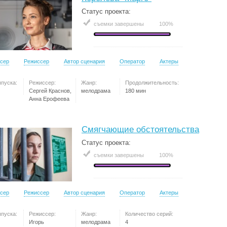
Статус проекта:
съемки завершены
100%
сер
Режиссер
Автор сценария
Оператор
Актеры
ыпуска:
Режиссер:
Жанр:
Продолжительность:
Сергей Краснов,
мелодрама
180 мин
Анна Ерофеева
Смягчающие обстоятельства
Статус проекта:
съемки завершены
100%
сер
Режиссер
Автор сценария
Оператор
Актеры
ыпуска:
Режиссер:
Жанр:
Количество серий:
Игорь
мелодрама
4