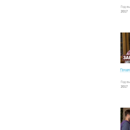
Год в
2017
Продю
Год в
2017