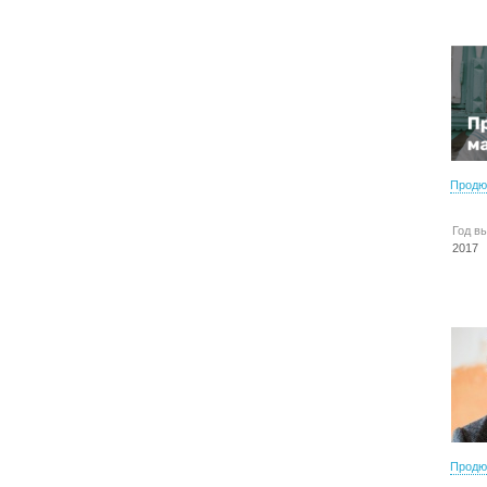
Продю
Год в
2017
Продю