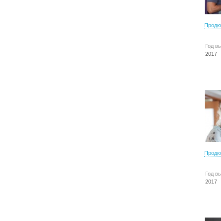
Продю
Год в
2017
Продю
Год в
2017