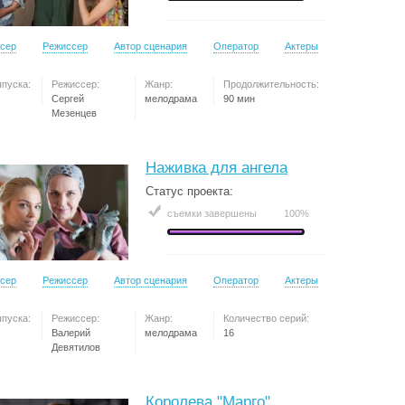
сер
Режиссер
Автор сценария
Оператор
Актеры
ыпуска:
Режиссер:
Жанр:
Продолжительность:
Сергей
мелодрама
90 мин
Мезенцев
Наживка для ангела
Статус проекта:
съемки завершены
100%
сер
Режиссер
Автор сценария
Оператор
Актеры
ыпуска:
Режиссер:
Жанр:
Количество серий:
Валерий
мелодрама
16
Девятилов
Королева "Марго"