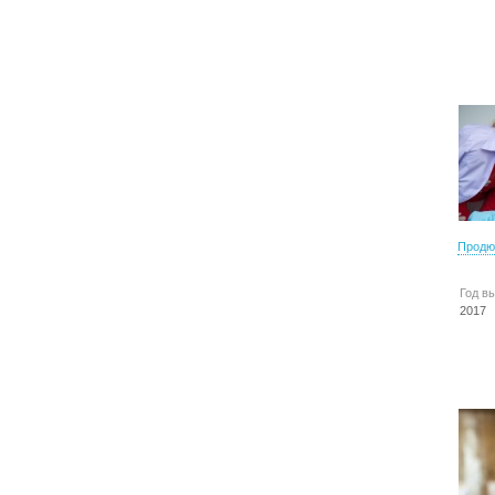
Продю
Год в
2017