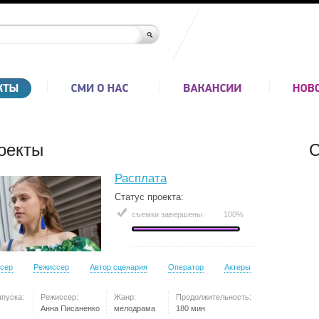
оекты
С
Расплата
Статус проекта:
съемки завершены
100%
сер
Режиссер
Автор сценария
Оператор
Актеры
ыпуска:
Режиссер:
Жанр:
Продолжительность:
Анна Писаненко
мелодрама
180 мин