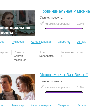
Провинциальная мадонна
Статус проекта:
съемки завершены
100%
сер
Режиссер
Автор сценария
Оператор
Актеры
ыпуска:
Режиссер:
Жанр:
Количество серий:
Сергей
мелодрама
4
Мезенцев
Можно мне тебя обнять?
Статус проекта:
съемки завершены
100%
сер
Режиссер
Автор сценария
Оператор
Актеры