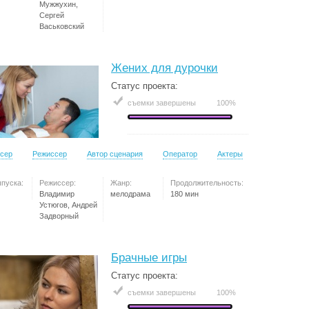
Мужжухин,
Сергей
Васьковский
Жених для дурочки
Статус проекта:
съемки завершены
100%
сер
Режиссер
Автор сценария
Оператор
Актеры
ыпуска:
Режиссер:
Жанр:
Продолжительность:
Владимир
мелодрама
180 мин
Устюгов, Андрей
Задворный
Брачные игры
Статус проекта:
съемки завершены
100%