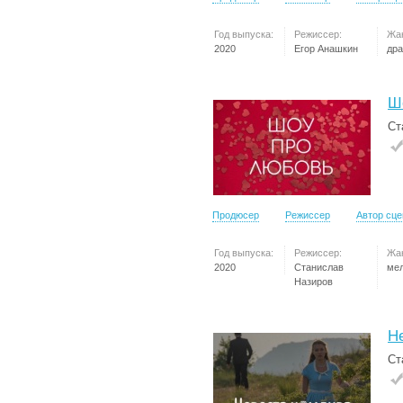
Год выпуска:
Режиссер:
Жа
2020
Егор Анашкин
др
Ш
Ст
Продюсер
Режиссер
Автор сц
Год выпуска:
Режиссер:
Жа
2020
Станислав
ме
Назиров
Н
Ст