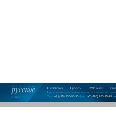
О компании
Проекты
СМИ о нас
Вак
При полном или частичном использовании материа
Тел.:
+7 (495) 933-95-98,
факс:
+7 (495) 933-95-98,
e-
© 2026