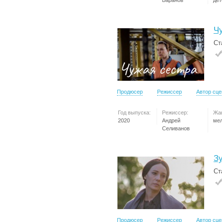
Баранов
дет
Ч
Ст
Продюсер
Режиссер
Автор сц
Год выпуска:
Режиссер:
Жа
2020
Андрей
ме
Селиванов
З
Ст
Продюсер
Режиссер
Автор сц