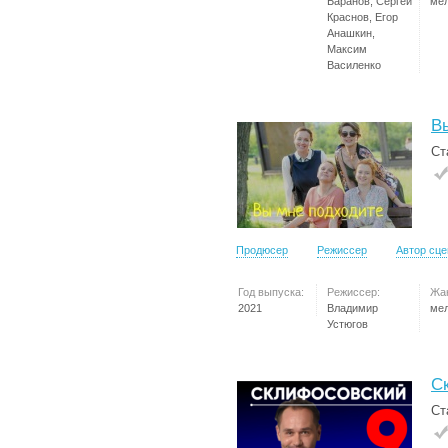
Баранов, Сергей
ме
Краснов, Егор
Анашкин,
Максим
Василенко
В
Ст
Продюсер
Режиссер
Автор сц
Год выпуска:
Режиссер:
Жа
2021
Владимир
ме
Устюгов
С
Ст