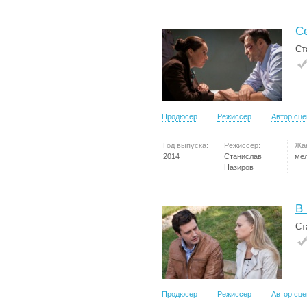
С
Ст
Продюсер
Режиссер
Автор сц
Год выпуска:
Режиссер:
Жа
2014
Станислав
ме
Назиров
В
Ст
Продюсер
Режиссер
Автор сц