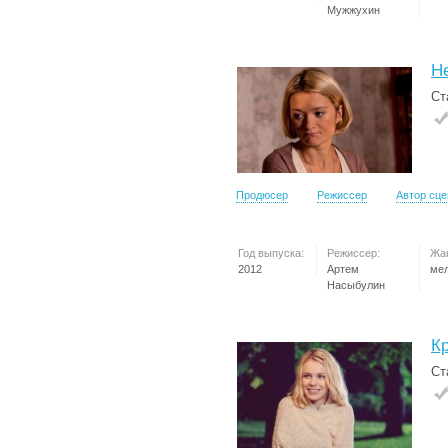
Мужжухин
Н
Ст
Продюсер
Режиссер
Автор сц
Год выпуска:
Режиссер:
Жа
2012
Артем
ме
Насыбулин
К
Ст