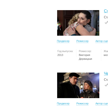
С
Ст
Продюсер
Режиссер
Автор сц
Год выпуска:
Режиссер:
Жа
2013
Виктория
ме
Держицкая
Ч
Ст
Продюсер
Режиссер
Автор сц