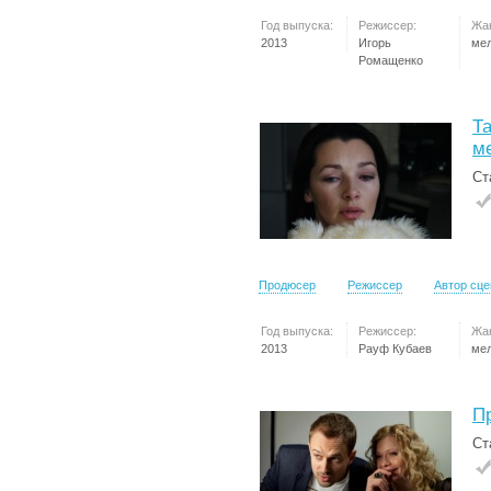
Год выпуска:
Режиссер:
Жа
2013
Игорь
ме
Ромащенко
Та
м
Ст
Продюсер
Режиссер
Автор сц
Год выпуска:
Режиссер:
Жа
2013
Рауф Кубаев
ме
П
Ст