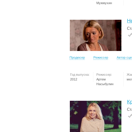
Мужжухин
Н
Ст
Продюсер
Режиссер
Автор сц
Год выпуска:
Режиссер:
Жа
2012
Артем
ме
Насыбулин
К
Ст