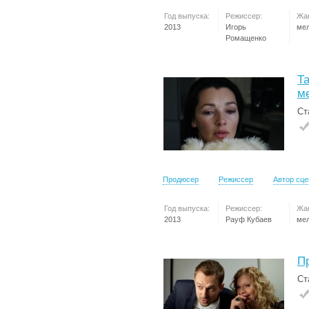
Год выпуска:
Режиссер:
Жа
2013
Игорь
ме
Ромащенко
Та
м
Ст
Продюсер
Режиссер
Автор сц
Год выпуска:
Режиссер:
Жа
2013
Рауф Кубаев
ме
П
Ст