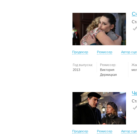
С
Ст
Продюсер
Режиссер
Автор сц
Год выпуска:
Режиссер:
Жа
2013
Виктория
ме
Держицкая
Ч
Ст
Продюсер
Режиссер
Автор сц