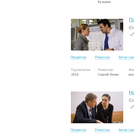
Кузьмин
П
Ст
Продюсер
Режиссер
Автор сц
Год выпуска:
Режиссер:
Жа
2014
Сергей Лялин
ме
Н
Ст
Продюсер
Режиссер
Автор сц