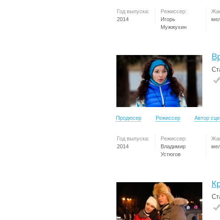
Год выпуска:
Режиссер:
Жа
2014
Игорь
ме
Мужжухин
В
Ст
Продюсер
Режиссер
Автор сц
Год выпуска:
Режиссер:
Жа
2014
Владимир
ме
Устюгов
К
Ст