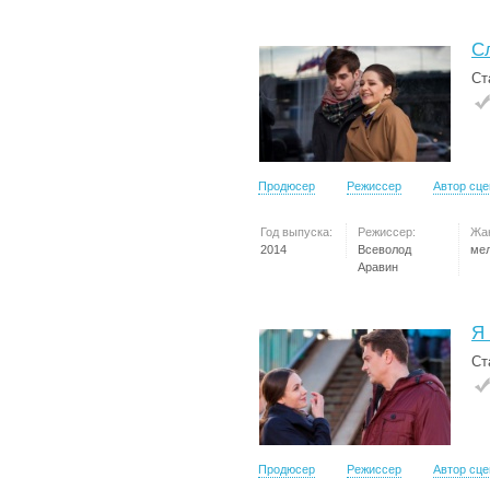
С
Ст
Продюсер
Режиссер
Автор сц
Год выпуска:
Режиссер:
Жа
2014
Всеволод
ме
Аравин
Я
Ст
Продюсер
Режиссер
Автор сц