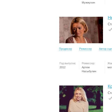
Мужжухин
Н
Ст
Продюсер
Режиссер
Автор сц
Год выпуска:
Режиссер:
Жа
2012
Артем
ме
Насыбулин
К
Ст