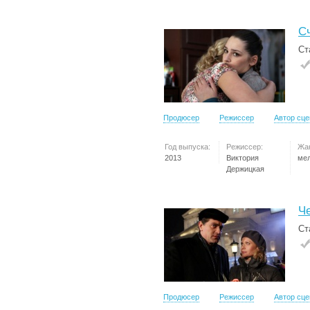
С
Ст
Продюсер
Режиссер
Автор сц
Год выпуска:
Режиссер:
Жа
2013
Виктория
ме
Держицкая
Ч
Ст
Продюсер
Режиссер
Автор сц