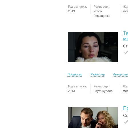
Год выпуска:
Режиссер:
Жа
2013
Игорь
ме
Ромащенко
Та
м
Ст
Продюсер
Режиссер
Автор сц
Год выпуска:
Режиссер:
Жа
2013
Рауф Кубаев
ме
П
Ст