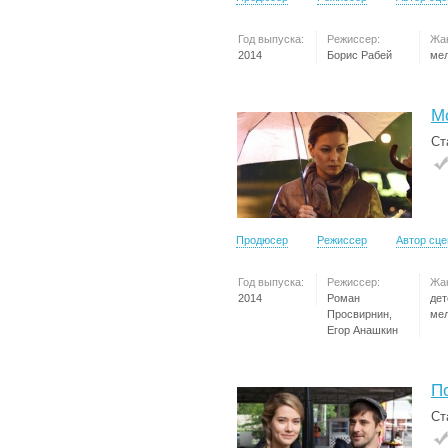
Год выпуска:
Режиссер:
Жа
2014
Борис Рабей
ме
М
Ст
Продюсер
Режиссер
Автор сц
Год выпуска:
Режиссер:
Жа
2014
Роман
дет
Просвирнин,
ме
Егор Анашкин
П
Ст