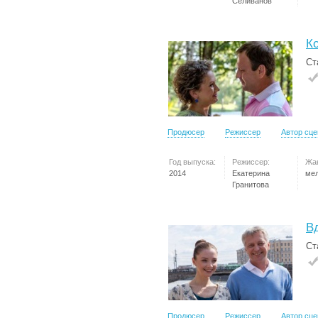
Селиванов
К
Ст
Продюсер
Режиссер
Автор сц
Год выпуска:
Режиссер:
Жа
2014
Екатерина
ме
Гранитова
В
Ст
Продюсер
Режиссер
Автор сц