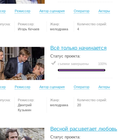
сер
Режиссер
Автор сценария
Оператор
Актеры
ыпуска:
Режиссер:
Жанр:
Количество серий:
Игорь Кечаев
мелодрама
4
Всё только начинается
Статус проекта:
съемки завершены
100%
сер
Режиссер
Автор сценария
Оператор
Актеры
ыпуска:
Режиссер:
Жанр:
Количество серий:
Дмитрий
мелодрама
20
Кузьмин
Весной расцветает любовь
Статус проекта: