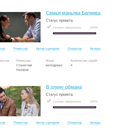
Семья маньяка Беляева
Статус проекта:
съемки завершены
100%
сер
Режиссер
Автор сценария
Оператор
Актеры
ыпуска:
Режиссер:
Жанр:
Количество серий:
Станислав
мелодрама
4
Назиров
В плену обмана
Статус проекта:
съемки завершены
100%
сер
Режиссер
Автор сценария
Оператор
Актеры