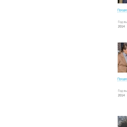
Продю
Год в
2014
Продю
Год в
2014