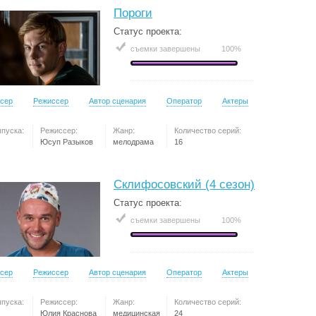
Пороги
Статус проекта:
съемки завершены
100%
сер
Режиссер
Автор сценария
Оператор
Актеры
ыпуска:
Режиссер:
Жанр:
Количество серий:
Юсуп Разыков
мелодрама
16
Склифосовский (4 сезон)
Статус проекта:
съемки завершены
100%
сер
Режиссер
Автор сценария
Оператор
Актеры
ыпуска:
Режиссер:
Жанр:
Количество серий:
Юлия Краснова
медицинская
24