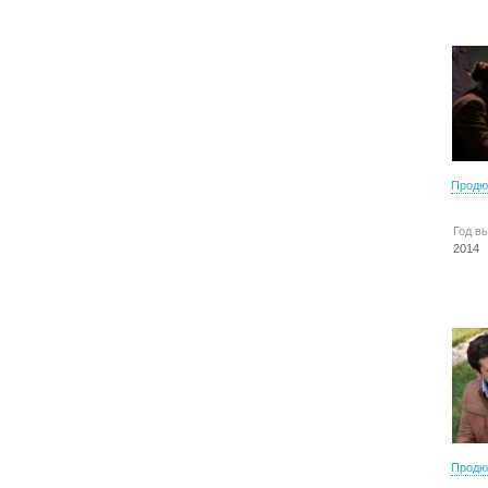
Продю
Год в
2014
Продю