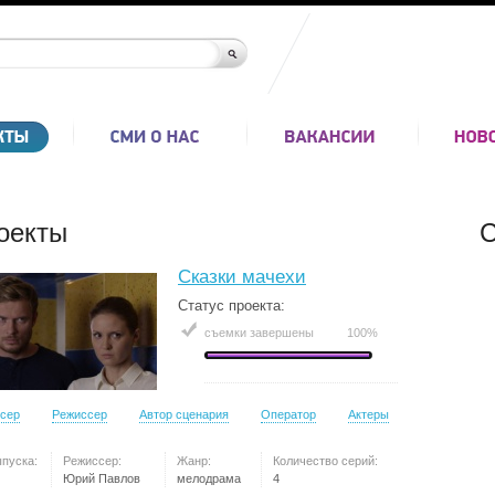
оекты
С
Сказки мачехи
Статус проекта:
съемки завершены
100%
сер
Режиссер
Автор сценария
Оператор
Актеры
ыпуска:
Режиссер:
Жанр:
Количество серий:
Юрий Павлов
мелодрама
4