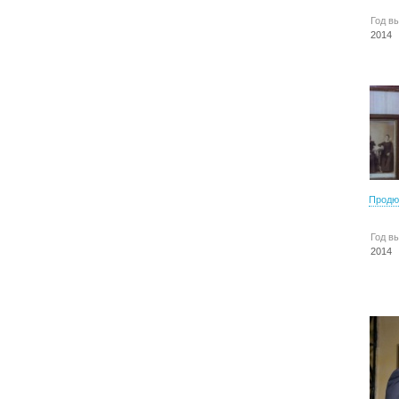
Год в
2014
Продю
Год в
2014