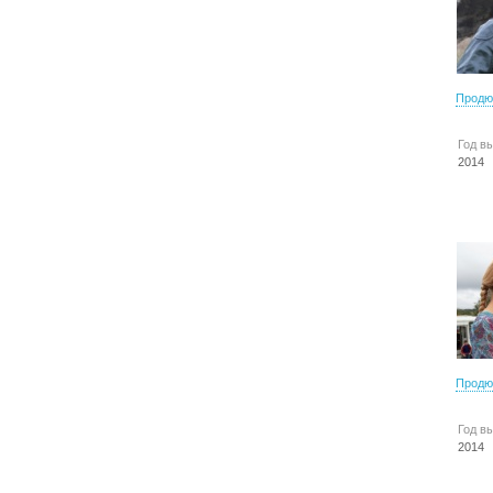
Продю
Год в
2014
Продю
Год в
2014