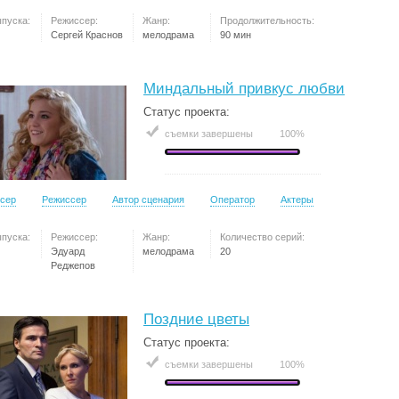
ыпуска:
Режиссер:
Жанр:
Продолжительность:
Сергей Краснов
мелодрама
90 мин
Миндальный привкус любви
Статус проекта:
съемки завершены
100%
сер
Режиссер
Автор сценария
Оператор
Актеры
ыпуска:
Режиссер:
Жанр:
Количество серий:
Эдуард
мелодрама
20
Реджепов
Поздние цветы
Статус проекта:
съемки завершены
100%