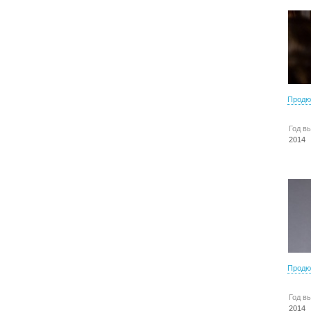
Продю
Год в
2014
Продю
Год в
2014