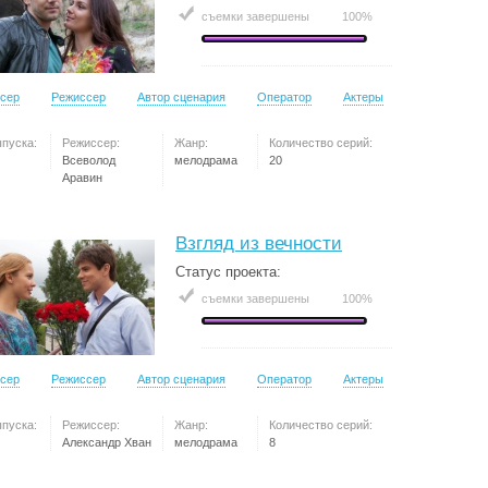
съемки завершены
100%
сер
Режиссер
Автор сценария
Оператор
Актеры
ыпуска:
Режиссер:
Жанр:
Количество серий:
Всеволод
мелодрама
20
Аравин
Взгляд из вечности
Статус проекта:
съемки завершены
100%
сер
Режиссер
Автор сценария
Оператор
Актеры
ыпуска:
Режиссер:
Жанр:
Количество серий:
Александр Хван
мелодрама
8