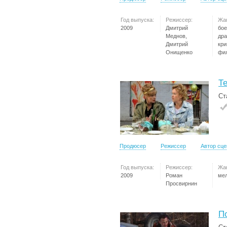
Год выпуска:
Режиссер:
Жа
2009
Дмитрий
бое
Меднов,
дра
Дмитрий
кр
Онищенко
фи
Т
Ст
Продюсер
Режиссер
Автор сц
Год выпуска:
Режиссер:
Жа
2009
Роман
ме
Просвирнин
П