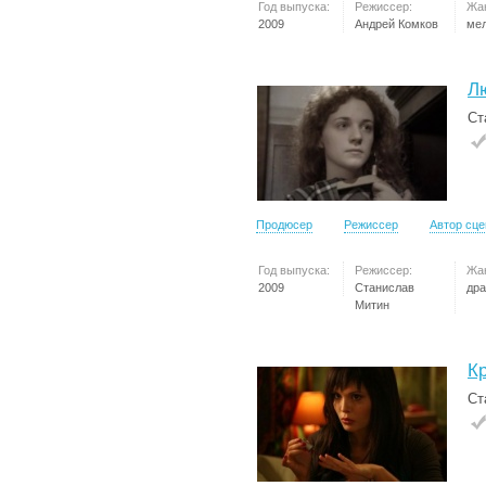
Год выпуска:
Режиссер:
Жа
2009
Андрей Комков
ме
Л
Ст
Продюсер
Режиссер
Автор сц
Год выпуска:
Режиссер:
Жа
2009
Станислав
др
Митин
К
Ст