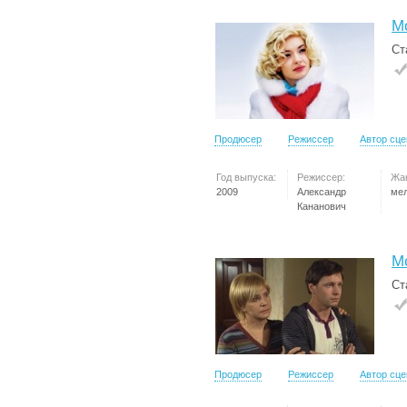
М
Ст
Продюсер
Режиссер
Автор сц
Год выпуска:
Режиссер:
Жа
2009
Александр
ме
Кананович
М
Ст
Продюсер
Режиссер
Автор сц