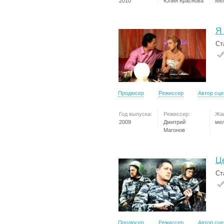
2010
Юлия Краснова
Ме
Я
Ст
Продюсер
Режиссер
Автор сц
Год выпуска:
Режиссер:
Жа
2009
Дмитрий
ме
Магонов
Ц
Ст
Продюсер
Режиссер
Автор сц