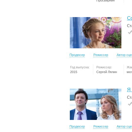
Просвирнин
С
Ст
Продюсер
Режиссер
Автор сц
Год выпуска:
Режиссер:
Жа
2015
Сергей Лялин
ме
Я
Ст
Продюсер
Режиссер
Автор сц