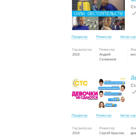
Ст
Продюсер
Режиссер
Автор сц
Год выпуска:
Режиссер:
Жа
2018
Андрей
ме
Селиванов
Д
Ст
Продюсер
Режиссер
Автор сц
Год выпуска:
Режиссер:
Жа
2018
Сергей Краснов,
др