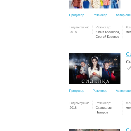
Продюсер
Режиссер
Автор сц
Год выпуска:
Режиссер:
Жа
2018
Юлия Краснова,
ме
Сергей Краснов
С
Ст
Продюсер
Режиссер
Автор сц
Год выпуска:
Режиссер:
Жа
2018
Станислав
ме
Назиров
С