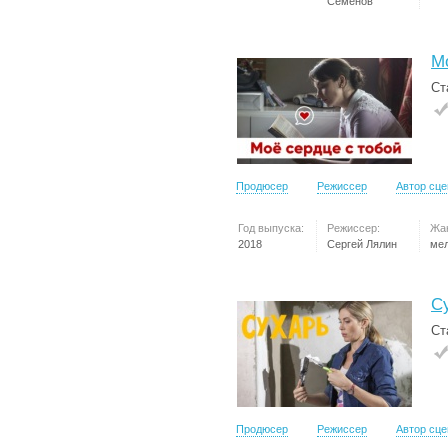
Семёнов
М
Ст
Продюсер
Режиссер
Автор сц
Год выпуска:
Режиссер:
Жа
2018
Сергей Лялин
ме
С
Ст
Продюсер
Режиссер
Автор сц