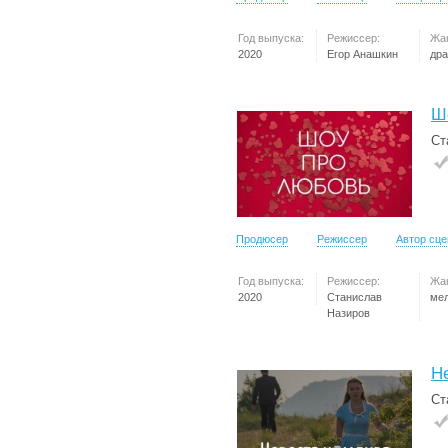
Год выпуска:
Режиссер:
Жа
2020
Егор Анашкин
др
Ш
Ст
Продюсер
Режиссер
Автор сц
Год выпуска:
Режиссер:
Жа
2020
Станислав
ме
Назиров
Н
Ст