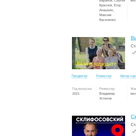
Баранов, Сергей
ме
Краснов, Егор
Анашкин,
Максим
Василенко
В
Ст
Продюсер
Режиссер
Автор сц
Год выпуска:
Режиссер:
Жа
2021
Владимир
ме
Устюгов
С
Ст