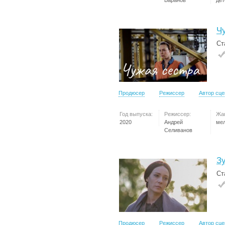
Баранов
дет
Ч
Ст
Продюсер
Режиссер
Автор сц
Год выпуска:
Режиссер:
Жа
2020
Андрей
ме
Селиванов
З
Ст
Продюсер
Режиссер
Автор сц