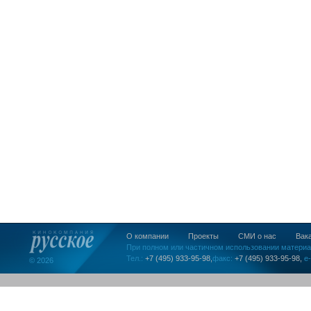
О компании
Проекты
СМИ о нас
Вак
При полном или частичном использовании материа
Тел.:
+7 (495) 933-95-98,
факс:
+7 (495) 933-95-98,
e-
© 2026