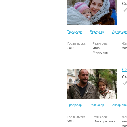
Ст
Продюсер
Режиссер
Автор сц
Год выпуска:
Режиссер:
Жа
2013
Игорь
ме
Мужжухин
С
Ст
Продюсер
Режиссер
Автор сц
Год выпуска:
Режиссер:
Жа
2013
Юлия Краснова
ме
ме