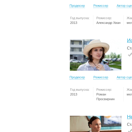
Продюсер
Режиссер
Автор сц
Год выпуска:
Режиссер:
Жа
2013
Александр Хван
ме
И
Ст
Продюсер
Режиссер
Автор сц
Год выпуска:
Режиссер:
Жа
2013
Роман
ме
Просвирнин
Н
Ст