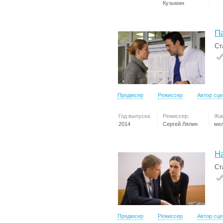
Кузьмин
П
Ст
Продюсер
Режиссер
Автор сц
Год выпуска:
Режиссер:
Жа
2014
Сергей Лялин
ме
Н
Ст
Продюсер
Режиссер
Автор сц