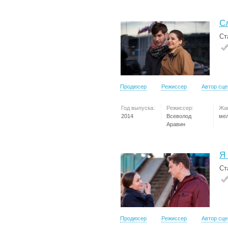
С
Ст
Продюсер
Режиссер
Автор сц
Год выпуска:
Режиссер:
Жа
2014
Всеволод
ме
Аравин
Я
Ст
Продюсер
Режиссер
Автор сц