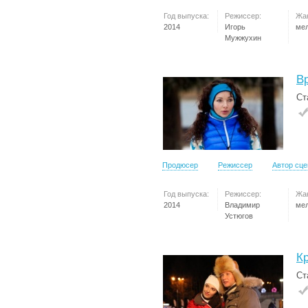
Год выпуска:
Режиссер:
Жа
2014
Игорь
ме
Мужжухин
В
Ст
Продюсер
Режиссер
Автор сц
Год выпуска:
Режиссер:
Жа
2014
Владимир
ме
Устюгов
К
Ст