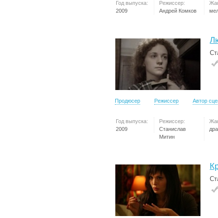
Год выпуска:
Режиссер:
Жа
2009
Андрей Комков
ме
Л
Ст
Продюсер
Режиссер
Автор сц
Год выпуска:
Режиссер:
Жа
2009
Станислав
др
Митин
К
Ст