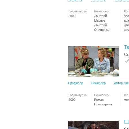
Год выпуска:
Режиссер:
Жа
2009
Дмитрий
бое
Меднов,
дра
Дмитрий
кр
Онищенко
фи
Т
Ст
Продюсер
Режиссер
Автор сц
Год выпуска:
Режиссер:
Жа
2009
Роман
ме
Просвирнин
П