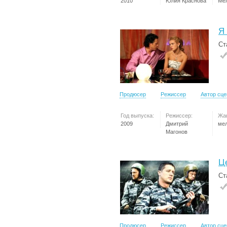
2010
Юлия Краснова
Ме
Я
Ст
Продюсер
Режиссер
Автор сц
Год выпуска:
Режиссер:
Жа
2009
Дмитрий
ме
Магонов
Ц
Ст
Продюсер
Режиссер
Автор сц