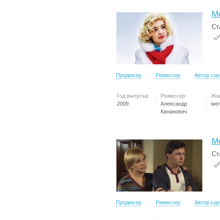
М
Ст
Продюсер
Режиссер
Автор сц
Год выпуска:
Режиссер:
Жа
2009
Александр
ме
Кананович
М
Ст
Продюсер
Режиссер
Автор сц