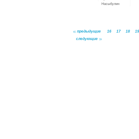
Насыбулин
предыдущие
16
17
18
1
следующие