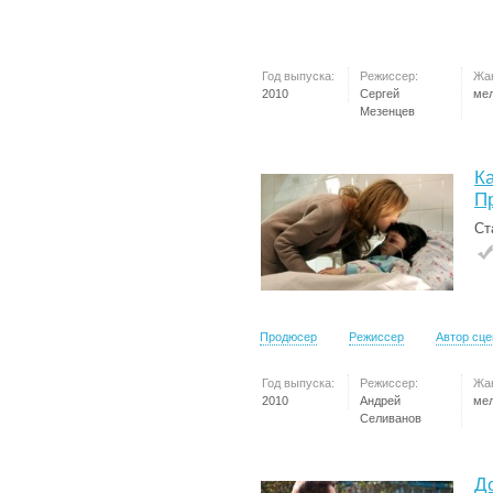
Год выпуска:
Режиссер:
Жа
2010
Сергей
ме
Мезенцев
Ка
П
Ст
Продюсер
Режиссер
Автор сц
Год выпуска:
Режиссер:
Жа
2010
Андрей
ме
Селиванов
Д