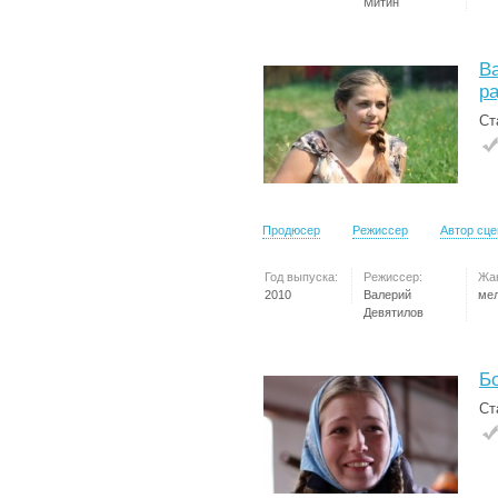
Митин
Ва
р
Ст
Продюсер
Режиссер
Автор сц
Год выпуска:
Режиссер:
Жа
2010
Валерий
ме
Девятилов
Б
Ст