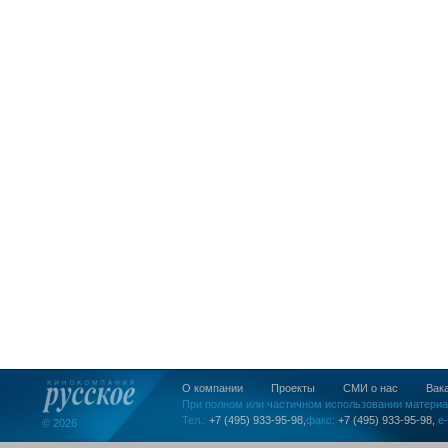
О компании
Проекты
СМИ о нас
Вак
При полном или частичном использовании материа
Тел.:
+7 (495) 933-95-98,
факс:
+7 (495) 933-95-98,
e-
© 2026