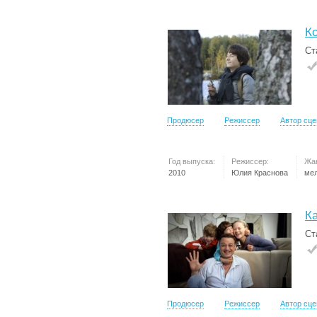
Ко
Ст
Продюсер
Режиссер
Автор сц
Год выпуска:
Режиссер:
Жа
2010
Юлия Краснова
ме
К
Ст
Продюсер
Режиссер
Автор сц