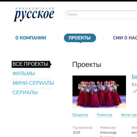
Проекты
ВСЕ ПРОЕКТЫ
ФИЛЬМЫ
Б
МИНИ-СЕРИАЛЫ
Ст
СЕРИАЛЫ
Продюсер
Режиссер
Автор сц
Год выпуска:
Режиссер:
Жа
2018
Александр
ме