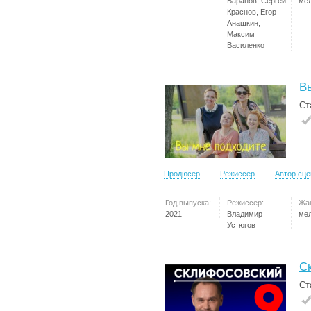
Баранов, Сергей
ме
Краснов, Егор
Анашкин,
Максим
Василенко
В
Ст
Продюсер
Режиссер
Автор сц
Год выпуска:
Режиссер:
Жа
2021
Владимир
ме
Устюгов
С
Ст