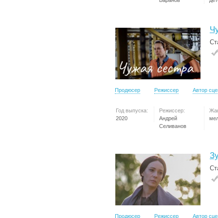
Баранов
дет
Ч
Ст
Продюсер
Режиссер
Автор сц
Год выпуска:
Режиссер:
Жа
2020
Андрей
ме
Селиванов
З
Ст
Продюсер
Режиссер
Автор сц