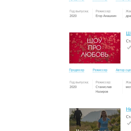
Год выпуска:
Режиссер:
Жа
2020
Егор Анашкин
др
Ш
Ст
Продюсер
Режиссер
Автор сц
Год выпуска:
Режиссер:
Жа
2020
Станислав
ме
Назиров
Н
Ст