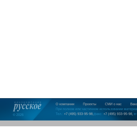
О компании
Проекты
СМИ о нас
Вак
При полном или частичном использовании материа
Тел.:
+7 (495) 933-95-98,
факс:
+7 (495) 933-95-98,
e-
© 2026