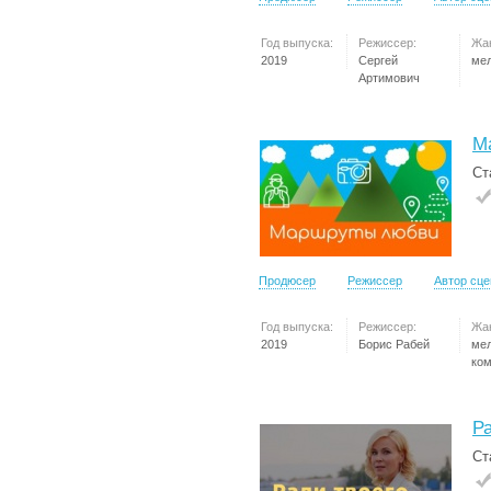
Год выпуска:
Режиссер:
Жа
2019
Сергей
ме
Артимович
М
Ст
Продюсер
Режиссер
Автор сц
Год выпуска:
Режиссер:
Жа
2019
Борис Рабей
ме
ко
Ра
Ст