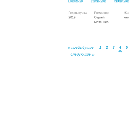
Продюсер
Режиссер
Автор сц
Год выпуска:
Режиссер:
Жа
2019
Сергей
ме
Мезенцев
предыдущие
1
2
3
4
5
следующие