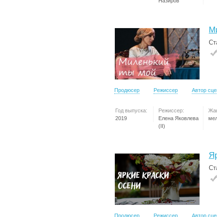
Назиров
М
Ст
Продюсер
Режиссер
Автор сц
Год выпуска:
Режиссер:
Жа
2019
Елена Яковлева
ме
(II)
Я
Ст
Продюсер
Режиссер
Автор сц