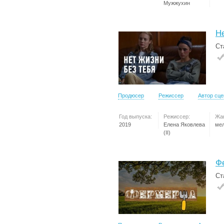
Мужжухин
Н
Ст
Продюсер
Режиссер
Автор сц
Год выпуска:
Режиссер:
Жа
2019
Елена Яковлева
ме
(II)
Ф
Ст