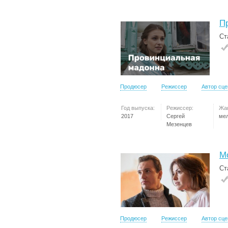
П
Ст
Продюсер
Режиссер
Автор сц
Год выпуска:
Режиссер:
Жа
2017
Сергей
ме
Мезенцев
М
Ст
Продюсер
Режиссер
Автор сц