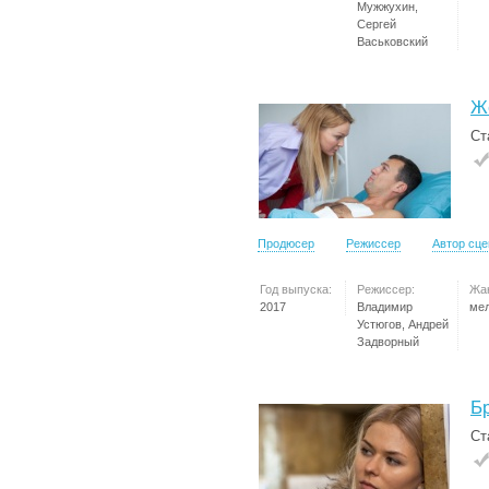
Мужжухин,
Сергей
Васьковский
Ж
Ст
Продюсер
Режиссер
Автор сц
Год выпуска:
Режиссер:
Жа
2017
Владимир
ме
Устюгов, Андрей
Задворный
Б
Ст