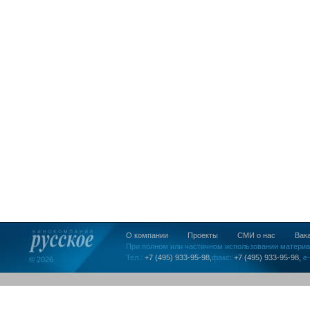
О компании
Проекты
СМИ о нас
Вак
При полном или частичном использовании материа
Тел.:
+7 (495) 933-95-98,
факс:
+7 (495) 933-95-98,
e-
© 2026