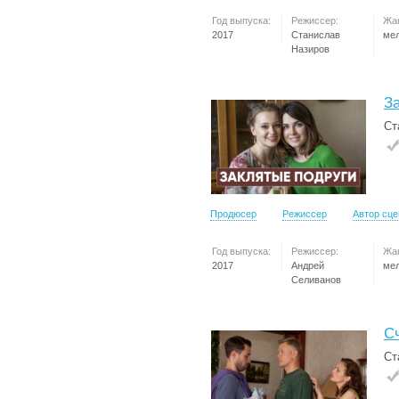
Год выпуска:
Режиссер:
Жа
2017
Станислав
ме
Назиров
З
Ст
Продюсер
Режиссер
Автор сц
Год выпуска:
Режиссер:
Жа
2017
Андрей
ме
Селиванов
С
Ст