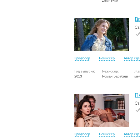
Демченко
В
Ст
Продюсер
Режиссер
Автор сц
Год выпуска:
Режиссер:
Жа
2013
Роман Барабаш
ме
П
Ст
Продюсер
Режиссер
Автор сц