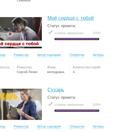
Семёнов
Моё сердце с тобой
Статус проекта:
съемки завершены
100%
сер
Режиссер
Автор сценария
Оператор
Актеры
ыпуска:
Режиссер:
Жанр:
Количество серий:
Сергей Лялин
мелодрама
4
Сухарь
Статус проекта:
съемки завершены
100%
сер
Режиссер
Автор сценария
Оператор
Актеры