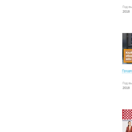
Год в
2018
Продю
Год в
2018