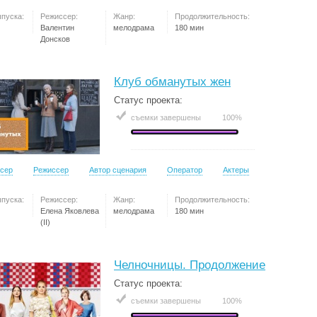
ыпуска:
Режиссер:
Жанр:
Продолжительность:
Валентин
мелодрама
180 мин
Донсков
Клуб обманутых жен
Статус проекта:
съемки завершены
100%
сер
Режиссер
Автор сценария
Оператор
Актеры
ыпуска:
Режиссер:
Жанр:
Продолжительность:
Елена Яковлева
мелодрама
180 мин
(II)
Челночницы. Продолжение
Статус проекта:
съемки завершены
100%