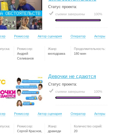
Статус проекта:
съемки завершены
100%
сер
Режиссер
Автор сценария
Оператор
Актеры
ыпуска:
Режиссер:
Жанр:
Продолжительность:
Андрей
мелодрама
180 мин
Селиванов
Девочки не сдаются
Статус проекта:
съемки завершены
100%
сер
Режиссер
Автор сценария
Оператор
Актеры
ыпуска:
Режиссер:
Жанр:
Количество серий:
Сергей Краснов,
драмеди
20