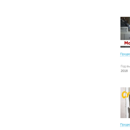
Продю
Год в
2018
Продю