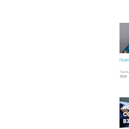
Продю
Год в
2018