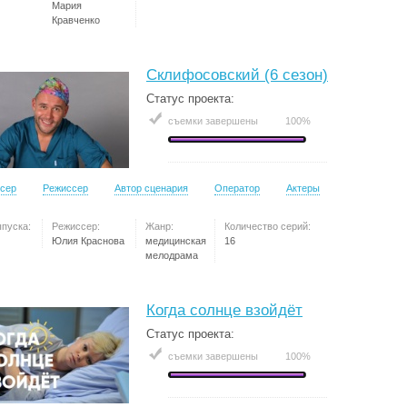
Мария
Кравченко
Склифосовский (6 сезон)
Статус проекта:
съемки завершены
100%
сер
Режиссер
Автор сценария
Оператор
Актеры
ыпуска:
Режиссер:
Жанр:
Количество серий:
Юлия Краснова
медицинская
16
мелодрама
Когда солнце взойдёт
Статус проекта:
съемки завершены
100%