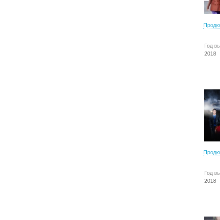
Продю
Год в
2018
Продю
Год в
2018