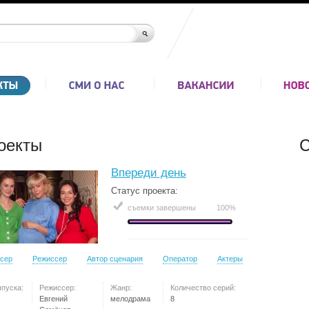
оекты
С
Впереди день
Статус проекта:
съемки завершены
100%
сер
Режиссер
Автор сценария
Оператор
Актеры
ыпуска:
Режиссер:
Жанр:
Количество серий:
Евгений
мелодрама
8