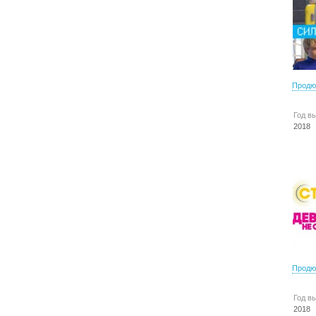
Продю
Год в
2018
Продю
Год в
2018