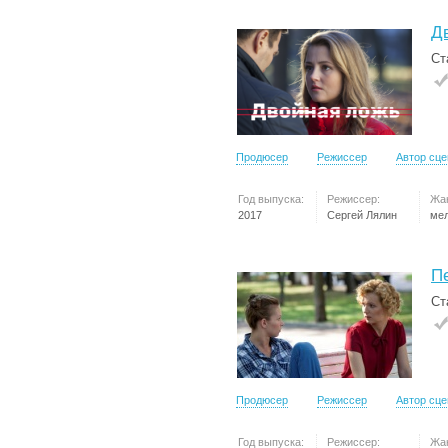
Д
Ст
Продюсер
Режиссер
Автор сц
Год выпуска:
Режиссер:
Жа
2017
Сергей Лялин
ме
П
Ст
Продюсер
Режиссер
Автор сц
Год выпуска:
Режиссер:
Жа