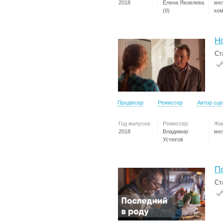
2018
Елена Яковлева
ме
(II)
ко
Н
Ст
Продюсер
Режиссер
Автор сц
Год выпуска:
Режиссер:
Жа
2018
Владимир
ме
Устюгов
П
Ст