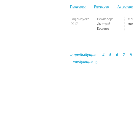
Продюсер
Режиссер
Автор сц
Год выпуска:
Режиссер:
Жа
2017
Дмитрий
ме
Корявов
предыдущие
4
5
6
7
8
следующие