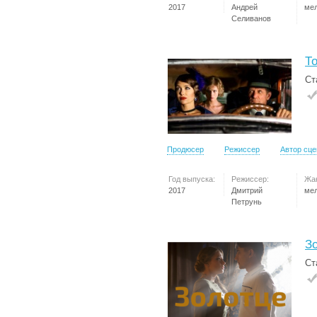
2017
Андрей
ме
Селиванов
Т
Ст
Продюсер
Режиссер
Автор сц
Год выпуска:
Режиссер:
Жа
2017
Дмитрий
ме
Петрунь
З
Ст