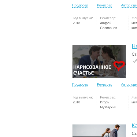
Продюсер
Режиссер
Автор сц
Год выпуска:
Режиссер:
Жа
2018
Андрей
ме
Селиванов
ко
Н
Ст
Продюсер
Режиссер
Автор сц
Год выпуска:
Режиссер:
Жа
2018
Игорь
ме
Мужжухин
К
Ст