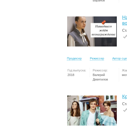
Баранов
Н
в
Ст
Продюсер
Режиссер
Автор сц
Год выпуска:
Режиссер:
Жа
2018
Валерий
ме
Девятилов
К
Ст