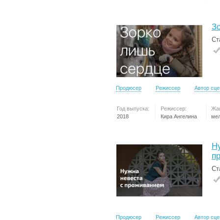
З
Ст
Продюсер
Режиссер
Автор сц
Год выпуска:
Режиссер:
Жа
2018
Кира Ангелина
ме
Н
п
Ст
Продюсер
Режиссер
Автор сц