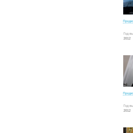
Продю
Год в
2012
Продю
Год в
2012