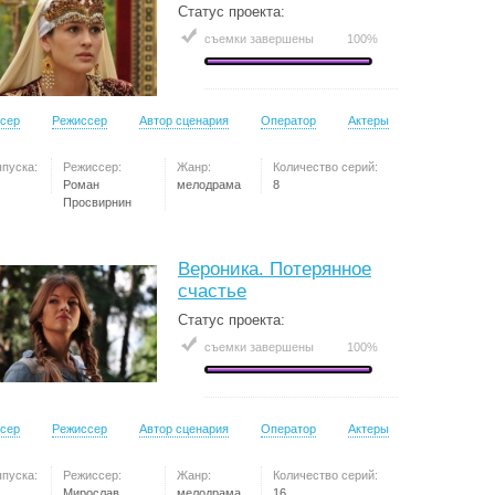
Статус проекта:
съемки завершены
100%
сер
Режиссер
Автор сценария
Оператор
Актеры
ыпуска:
Режиссер:
Жанр:
Количество серий:
Роман
мелодрама
8
Просвирнин
Вероника. Потерянное
счастье
Статус проекта:
съемки завершены
100%
сер
Режиссер
Автор сценария
Оператор
Актеры
ыпуска:
Режиссер:
Жанр:
Количество серий:
Мирослав
мелодрама
16