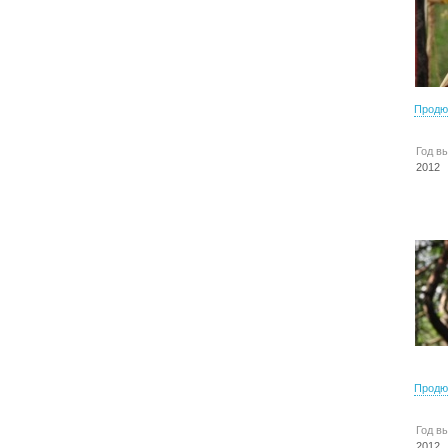
Продю
Год в
2012
Продю
Год в
2012