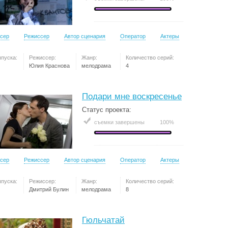
сер
Режиссер
Автор сценария
Оператор
Актеры
ыпуска:
Режиссер:
Жанр:
Количество серий:
Юлия Краснова
мелодрама
4
Подари мне воскресенье
Статус проекта:
съемки завершены
100%
сер
Режиссер
Автор сценария
Оператор
Актеры
ыпуска:
Режиссер:
Жанр:
Количество серий:
Дмитрий Булин
мелодрама
8
Гюльчатай