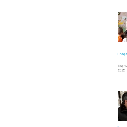
Продю
Год в
2012