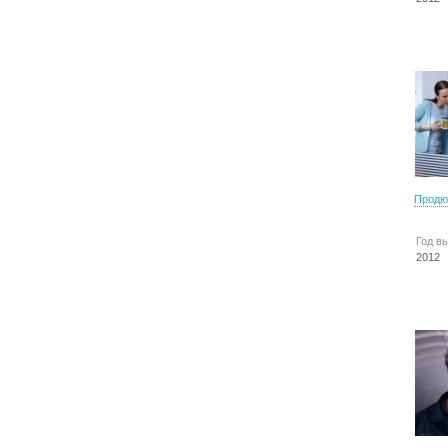
Продю
Год в
2012