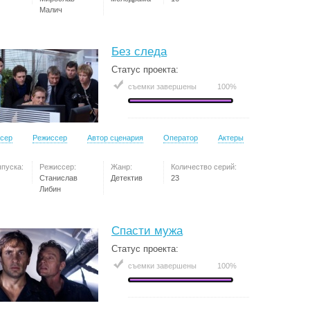
Малич
Без следа
Статус проекта:
съемки завершены
100%
сер
Режиссер
Автор сценария
Оператор
Актеры
ыпуска:
Режиссер:
Жанр:
Количество серий:
Станислав
Детектив
23
Либин
Спасти мужа
Статус проекта:
съемки завершены
100%