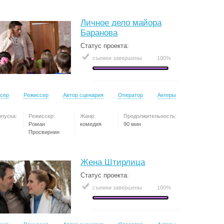
Личное дело майора
Баранова
Статус проекта:
съемки завершены
100%
сер
Режиссер
Автор сценария
Оператор
Актеры
ыпуска:
Режиссер:
Жанр:
Продолжительность:
Роман
комедия
90 мин
Просвирнин
Жена Штирлица
Статус проекта:
съемки завершены
100%