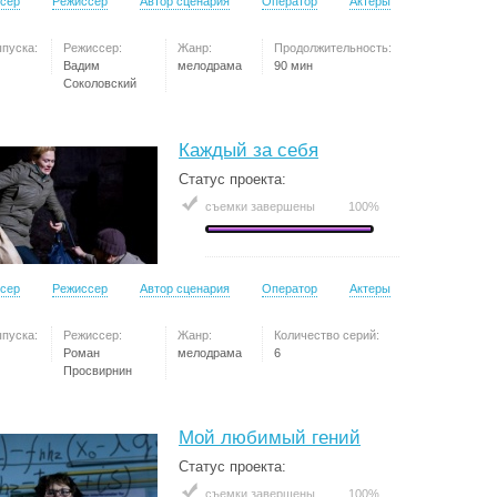
сер
Режиссер
Автор сценария
Оператор
Актеры
ыпуска:
Режиссер:
Жанр:
Продолжительность:
Вадим
мелодрама
90 мин
Соколовский
Каждый за себя
Статус проекта:
съемки завершены
100%
сер
Режиссер
Автор сценария
Оператор
Актеры
ыпуска:
Режиссер:
Жанр:
Количество серий:
Роман
мелодрама
6
Просвирнин
Мой любимый гений
Статус проекта:
съемки завершены
100%