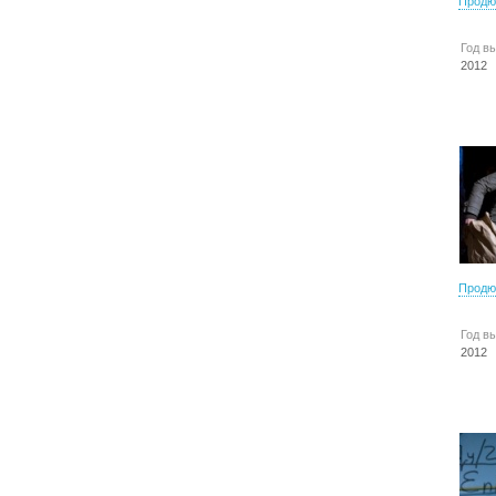
Продю
Год в
2012
Продю
Год в
2012