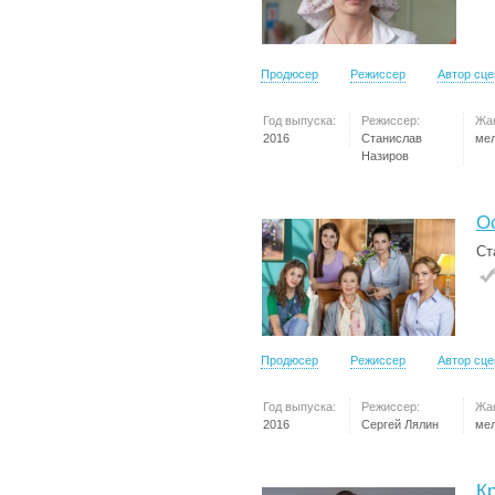
Продюсер
Режиссер
Автор сц
Год выпуска:
Режиссер:
Жа
2016
Станислав
ме
Назиров
О
Ст
Продюсер
Режиссер
Автор сц
Год выпуска:
Режиссер:
Жа
2016
Сергей Лялин
ме
К