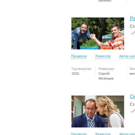
Бабенко
Р
Ст
Продюсер
Режиссер
Автор сц
Год выпуска:
Режиссер:
Жа
2016
Сергей
ме
Мезенцев
С
Ст
Продюсер
Режиссер
Автор сц