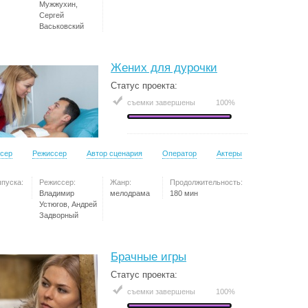
Мужжухин,
Сергей
Васьковский
Жених для дурочки
Статус проекта:
съемки завершены
100%
сер
Режиссер
Автор сценария
Оператор
Актеры
ыпуска:
Режиссер:
Жанр:
Продолжительность:
Владимир
мелодрама
180 мин
Устюгов, Андрей
Задворный
Брачные игры
Статус проекта:
съемки завершены
100%