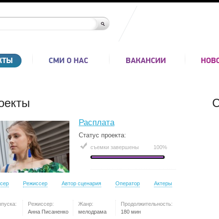
оекты
С
Расплата
Статус проекта:
съемки завершены
100%
сер
Режиссер
Автор сценария
Оператор
Актеры
ыпуска:
Режиссер:
Жанр:
Продолжительность:
Анна Писаненко
мелодрама
180 мин