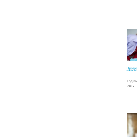
Продю
Год в
2017