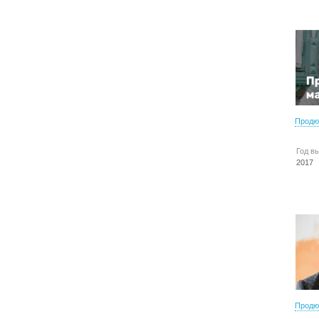
Продю
Год в
2017
Продю