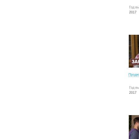
Год в
2017
Продю
Год в
2017