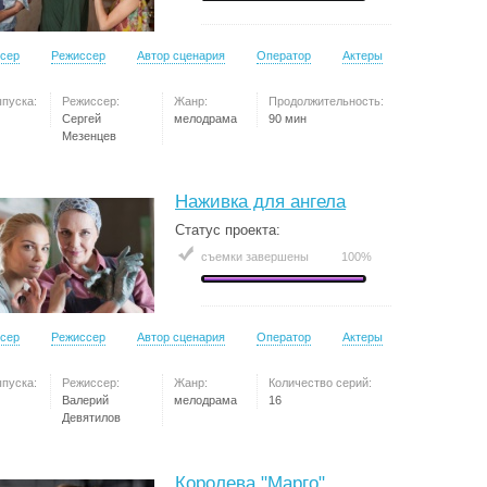
сер
Режиссер
Автор сценария
Оператор
Актеры
ыпуска:
Режиссер:
Жанр:
Продолжительность:
Сергей
мелодрама
90 мин
Мезенцев
Наживка для ангела
Статус проекта:
съемки завершены
100%
сер
Режиссер
Автор сценария
Оператор
Актеры
ыпуска:
Режиссер:
Жанр:
Количество серий:
Валерий
мелодрама
16
Девятилов
Королева "Марго"