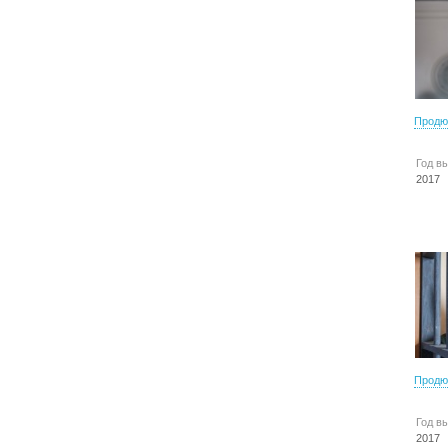
Продю
Год в
2017
Продю
Год в
2017