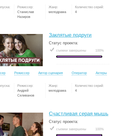
ыпуска:
Режиссер:
Жанр:
Количество серий:
Станислав
мелодрама
4
Назиров
Заклятые подруги
Статус проекта:
съемки завершены
100%
сер
Режиссер
Автор сценария
Оператор
Актеры
ыпуска:
Режиссер:
Жанр:
Количество серий:
Андрей
мелодрама
4
Селиванов
Счастливая серая мышь
Статус проекта:
съемки завершены
100%