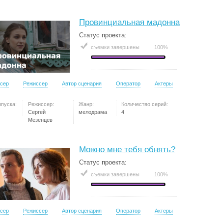
Провинциальная мадонна
Статус проекта:
съемки завершены
100%
сер
Режиссер
Автор сценария
Оператор
Актеры
ыпуска:
Режиссер:
Жанр:
Количество серий:
Сергей
мелодрама
4
Мезенцев
Можно мне тебя обнять?
Статус проекта:
съемки завершены
100%
сер
Режиссер
Автор сценария
Оператор
Актеры