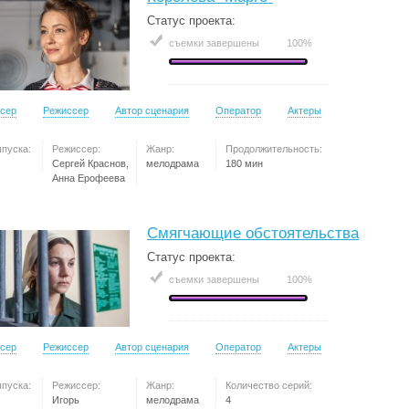
Статус проекта:
съемки завершены
100%
сер
Режиссер
Автор сценария
Оператор
Актеры
ыпуска:
Режиссер:
Жанр:
Продолжительность:
Сергей Краснов,
мелодрама
180 мин
Анна Ерофеева
Смягчающие обстоятельства
Статус проекта:
съемки завершены
100%
сер
Режиссер
Автор сценария
Оператор
Актеры
ыпуска:
Режиссер:
Жанр:
Количество серий:
Игорь
мелодрама
4