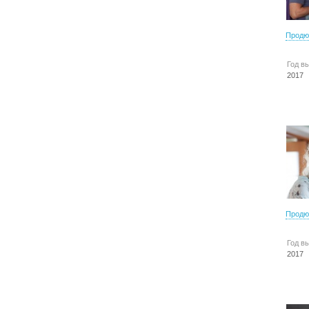
Продю
Год в
2017
Продю
Год в
2017