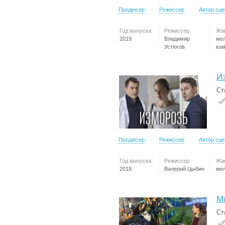
Продюсер
Режиссер
Автор сц
Год выпуска:
Режиссер:
Жа
2019
Владимир
ме
Устюгов
ко
И
Ст
Продюсер
Режиссер
Автор сц
Год выпуска:
Режиссер:
Жа
2018
Валерий Цыбин
ме
Мо
Ст