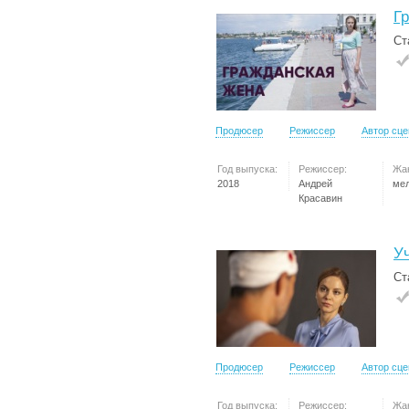
Г
Ст
Продюсер
Режиссер
Автор сц
Год выпуска:
Режиссер:
Жа
2018
Андрей
ме
Красавин
У
Ст
Продюсер
Режиссер
Автор сц
Год выпуска:
Режиссер:
Жа