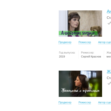
А
Ст
Продюсер
Режиссер
Автор сц
Год выпуска:
Режиссер:
Жа
2019
Сергей Краснов
ме
Ж
Ст
Продюсер
Режиссер
Автор сц