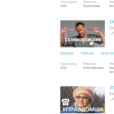
Год выпуска:
Режиссер:
Жа
2019
Рауф Кубаев
ме
С
Ст
Продюсер
Режиссер
Автор сц
Год выпуска:
Режиссер:
Жа
2019
Юлия Краснова
ме
ме
У
Ст