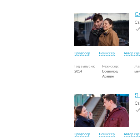
С
Ст
Продюсер
Режиссер
Автор сц
Год выпуска:
Режиссер:
Жа
2014
Всеволод
ме
Аравин
Я
Ст
Продюсер
Режиссер
Автор сц