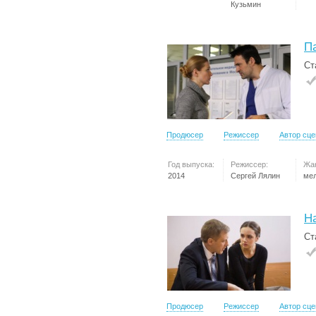
Кузьмин
П
Ст
Продюсер
Режиссер
Автор сц
Год выпуска:
Режиссер:
Жа
2014
Сергей Лялин
ме
Н
Ст
Продюсер
Режиссер
Автор сц