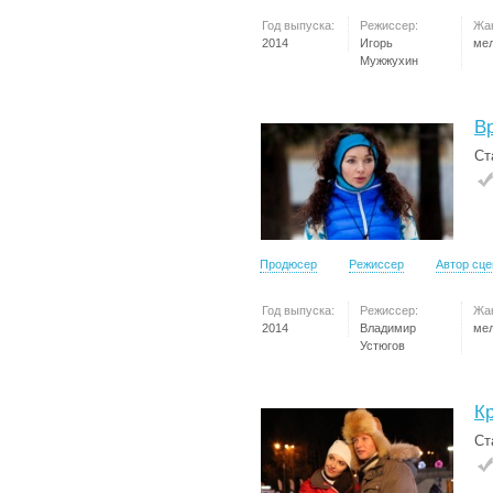
Год выпуска:
Режиссер:
Жа
2014
Игорь
ме
Мужжухин
В
Ст
Продюсер
Режиссер
Автор сц
Год выпуска:
Режиссер:
Жа
2014
Владимир
ме
Устюгов
К
Ст