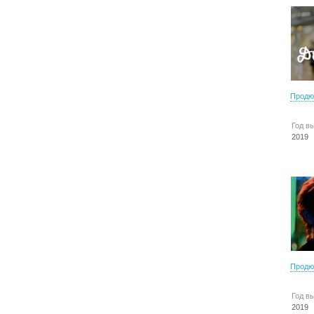
Продю
Год в
2019
Продю
Год в
2019