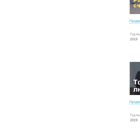
Продю
Год в
2019
Продю
Год в
2019