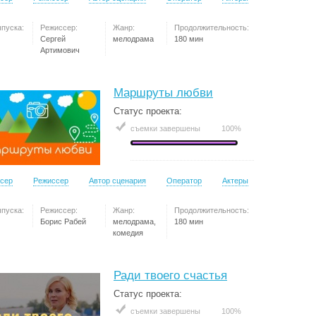
ыпуска:
Режиссер:
Жанр:
Продолжительность:
Сергей
мелодрама
180 мин
Артимович
Маршруты любви
Статус проекта:
съемки завершены
100%
сер
Режиссер
Автор сценария
Оператор
Актеры
ыпуска:
Режиссер:
Жанр:
Продолжительность:
Борис Рабей
мелодрама,
180 мин
комедия
Ради твоего счастья
Статус проекта:
съемки завершены
100%