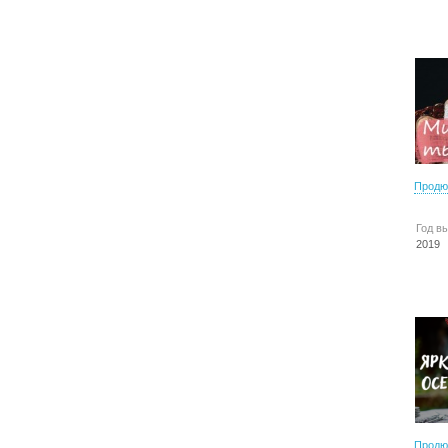
Продю
Год в
2019
Продю