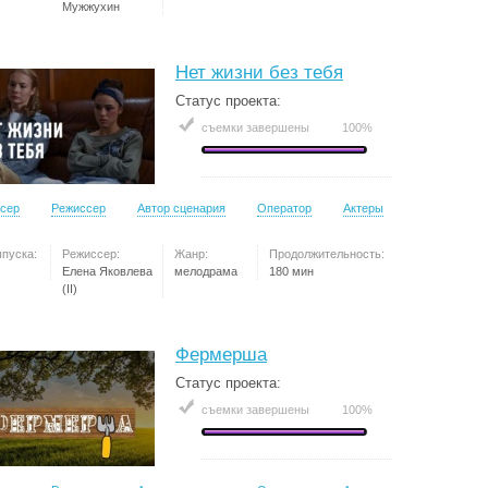
Мужжухин
Нет жизни без тебя
Статус проекта:
съемки завершены
100%
сер
Режиссер
Автор сценария
Оператор
Актеры
ыпуска:
Режиссер:
Жанр:
Продолжительность:
Елена Яковлева
мелодрама
180 мин
(II)
Фермерша
Статус проекта:
съемки завершены
100%