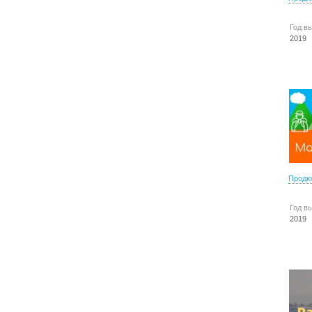
Год в
2019
Продю
Год в
2019