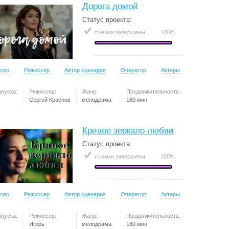
Дорога домой
Статус проекта:
съемки завершены
100%
сер
Режиссер
Автор сценария
Оператор
Актеры
ыпуска:
Режиссер:
Жанр:
Продолжительность:
Сергей Краснов
мелодрама
180 мин
Кривое зеркало любви
Статус проекта:
съемки завершены
100%
сер
Режиссер
Автор сценария
Оператор
Актеры
ыпуска:
Режиссер:
Жанр:
Продолжительность:
Игорь
мелодрама
180 мин