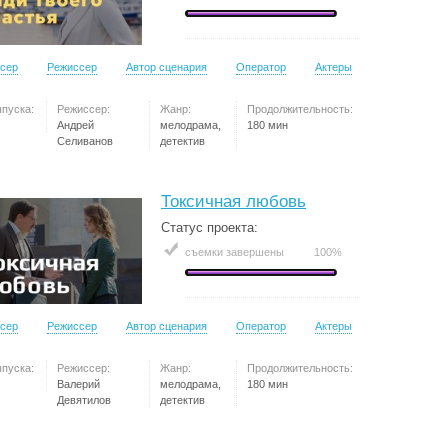
сер
Режиссер
Автор сценария
Оператор
Актеры
ыпуска:
Режиссер:
Жанр:
Продолжительность:
Андрей
мелодрама,
180 мин
Селиванов
детектив
Токсичная любовь
Статус проекта:
съемки завершены
100%
сер
Режиссер
Автор сценария
Оператор
Актеры
ыпуска:
Режиссер:
Жанр:
Продолжительность:
Валерий
мелодрама,
180 мин
Девятилов
детектив