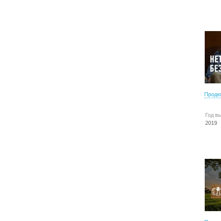
Продю
Год в
2019