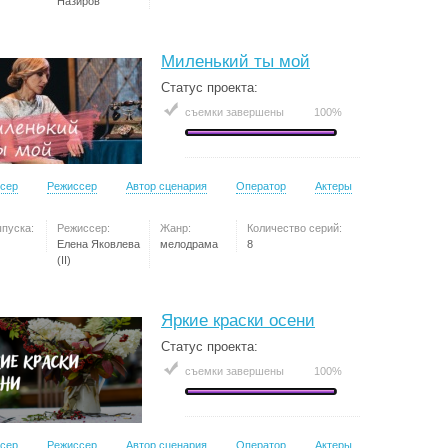
Назиров
Миленький ты мой
Статус проекта:
съемки завершены
100%
сер
Режиссер
Автор сценария
Оператор
Актеры
ыпуска:
Режиссер:
Жанр:
Количество серий:
Елена Яковлева
мелодрама
8
(II)
Яркие краски осени
Статус проекта:
съемки завершены
100%
сер
Режиссер
Автор сценария
Оператор
Актеры