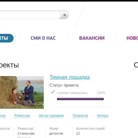
оекты
С
Темная лошадка
Статус проекта:
съемки завершены
100%
сер
Режиссер
Автор сценария
Оператор
Актеры
ыпуска:
Режиссер:
Жанр:
Количество серий:
Станислав
детектив
12