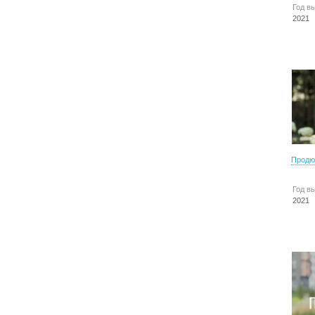
Год в
2021
Продю
Год в
2021