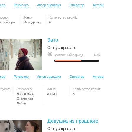
сер
Режиссер
Автор сценария
Оператор
Актеры
ссер:
Жанр:
Количество серий:
й Лейзеров
Мелодрама
4
Зато
Статус проекта:
съемочный период
60%
сер
Режиссер
Автор сценария
Оператор
Актеры
ыпуска:
Режиссер:
Жанр:
Количество серий:
Дарья Жук,
драма
8
Станислав
Либин
Девушка из прошлого
Статус проекта: