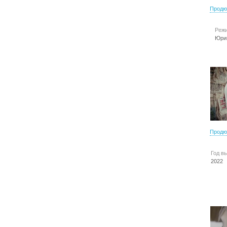
Продю
Режи
Юри
Продю
Год в
2022