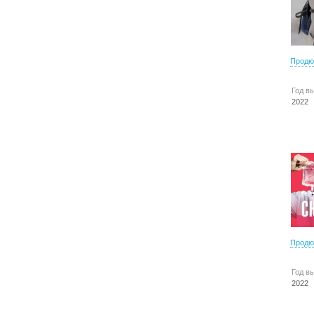
Продю
Год в
2022
Продю
Год в
2022