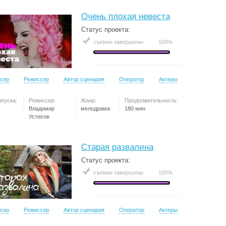
Очень плохая невеста
Статус проекта:
съемки завершены
100%
сер
Режиссер
Автор сценария
Оператор
Актеры
ыпуска:
Режиссер:
Жанр:
Продолжительность:
Владимир
мелодрама
180 мин
Устюгов
Старая развалина
Статус проекта:
съемки завершены
100%
сер
Режиссер
Автор сценария
Оператор
Актеры