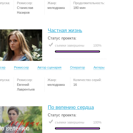
ыпуска:
Режиссер:
Жанр:
Продолжительность:
Станислав
мелодрама
180 мин
Назиров
Частная жизнь
Статус проекта:
съемки завершены
100%
сер
Режиссер
Автор сценария
Оператор
Актеры
ыпуска:
Режиссер:
Жанр:
Количество серий:
Евгений
мелодрама
16
Лаврентьев
По велению сердца
Статус проекта:
съемки завершены
100%