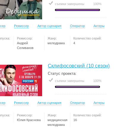
съемки завершены
100%
сер
Режиссер
Автор сценария
Оператор
Актеры
ыпуска:
Режиссер:
Жанр:
Количество серий:
Андрей
мелодрама
4
Селиванов
Склифосовский (10 сезон)
Статус проекта:
съемки завершены
100%
сер
Режиссер
Автор сценария
Оператор
Актеры
ыпуска:
Режиссер:
Жанр:
Количество серий:
Юлия Краснова
медицинская
16
мелодрама