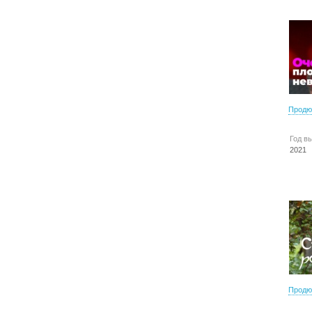
Продю
Год в
2021
Продю