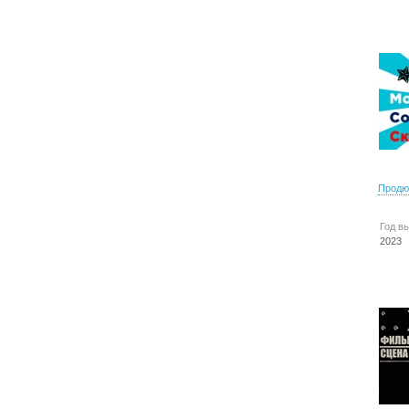
Продю
Год в
2023