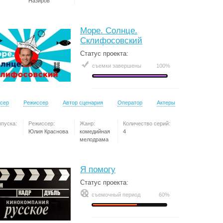
Назиров
Море. Солнце.
Склифосовский
Статус проекта:
съемки завершены
100%
сер
Режиссер
Автор сценария
Оператор
Актеры
ыпуска:
Режиссер:
Жанр:
Количество серий:
Юлия Краснова
комедийная
4
мелодрама
Я помогу
Статус проекта:
съемочный период
60%