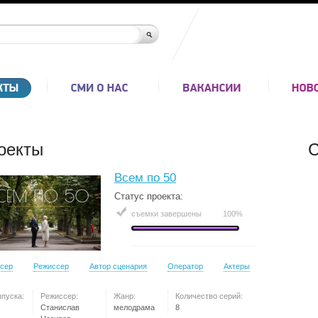
оекты
С
Всем по 50
Статус проекта:
съемки завершены
100%
сер
Режиссер
Автор сценария
Оператор
Актеры
ыпуска:
Режиссер:
Жанр:
Количество серий:
Станислав
мелодрама
8