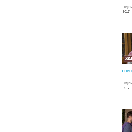
Год в
2017
Продю
Год в
2017