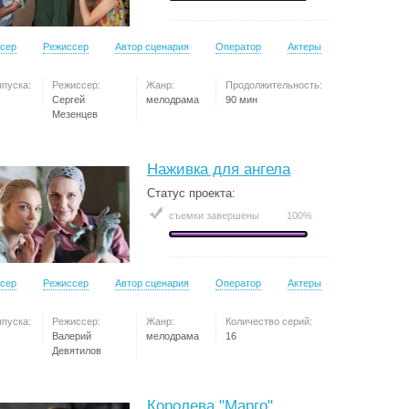
сер
Режиссер
Автор сценария
Оператор
Актеры
ыпуска:
Режиссер:
Жанр:
Продолжительность:
Сергей
мелодрама
90 мин
Мезенцев
Наживка для ангела
Статус проекта:
съемки завершены
100%
сер
Режиссер
Автор сценария
Оператор
Актеры
ыпуска:
Режиссер:
Жанр:
Количество серий:
Валерий
мелодрама
16
Девятилов
Королева "Марго"