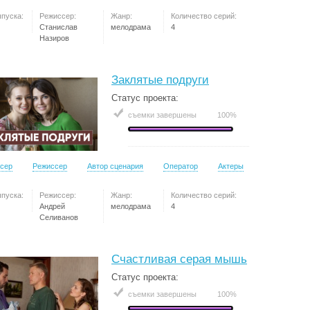
ыпуска:
Режиссер:
Жанр:
Количество серий:
Станислав
мелодрама
4
Назиров
Заклятые подруги
Статус проекта:
съемки завершены
100%
сер
Режиссер
Автор сценария
Оператор
Актеры
ыпуска:
Режиссер:
Жанр:
Количество серий:
Андрей
мелодрама
4
Селиванов
Счастливая серая мышь
Статус проекта:
съемки завершены
100%