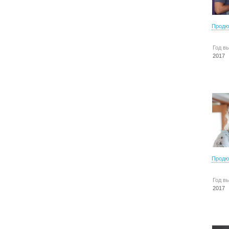
Продю
Год в
2017
Продю
Год в
2017