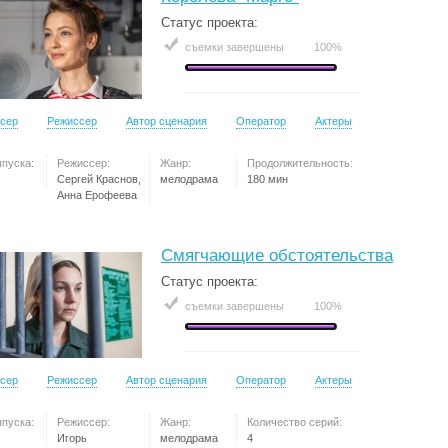
Статус проекта:
съемки завершены
100%
сер
Режиссер
Автор сценария
Оператор
Актеры
ыпуска:
Режиссер:
Жанр:
Продолжительность:
Сергей Краснов,
мелодрама
180 мин
Анна Ерофеева
Смягчающие обстоятельства
Статус проекта:
съемки завершены
100%
сер
Режиссер
Автор сценария
Оператор
Актеры
ыпуска:
Режиссер:
Жанр:
Количество серий:
Игорь
мелодрама
4