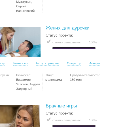
Мужжухин,
Сергей
Васьковский
Жених для дурочки
Статус проекта:
съемки завершены
100%
сер
Режиссер
Автор сценария
Оператор
Актеры
ыпуска:
Режиссер:
Жанр:
Продолжительность:
Владимир
мелодрама
180 мин
Устюгов, Андрей
Задворный
Брачные игры
Статус проекта:
съемки завершены
100%