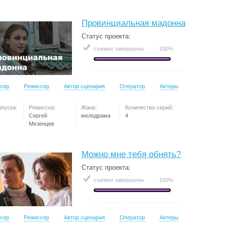
Провинциальная мадонна
Статус проекта:
съемки завершены
100%
сер
Режиссер
Автор сценария
Оператор
Актеры
ыпуска:
Режиссер:
Жанр:
Количество серий:
Сергей
мелодрама
4
Мезенцев
Можно мне тебя обнять?
Статус проекта:
съемки завершены
100%
сер
Режиссер
Автор сценария
Оператор
Актеры