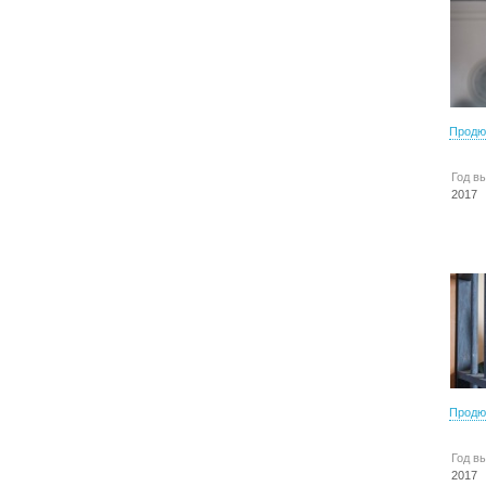
Продю
Год в
2017
Продю
Год в
2017