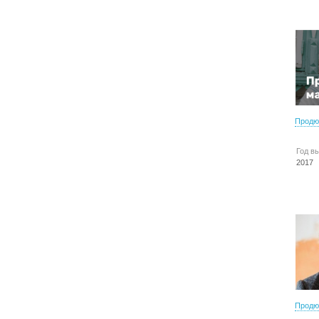
Продю
Год в
2017
Продю