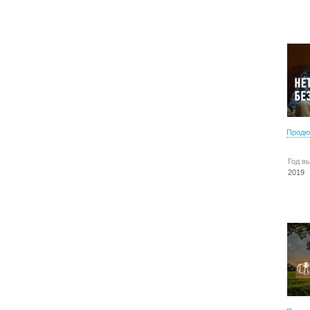
Продю
Год в
2019