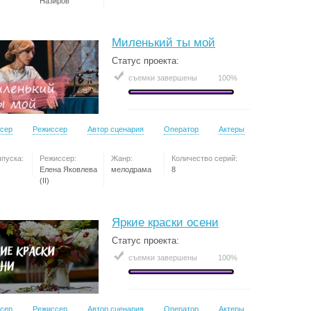
Назиров
Миленький ты мой
Статус проекта:
съемки завершены
100%
сер
Режиссер
Автор сценария
Оператор
Актеры
ыпуска:
Режиссер:
Жанр:
Количество серий:
Елена Яковлева
мелодрама
8
(II)
Яркие краски осени
Статус проекта:
съемки завершены
100%
сер
Режиссер
Автор сценария
Оператор
Актеры