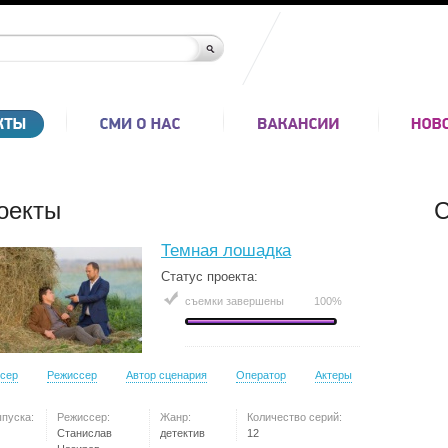
оекты
С
Темная лошадка
Статус проекта:
съемки завершены
100%
сер
Режиссер
Автор сценария
Оператор
Актеры
ыпуска:
Режиссер:
Жанр:
Количество серий:
Станислав
детектив
12