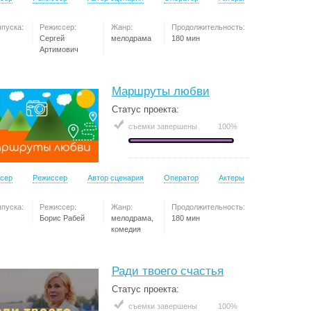
ыпуска:
Режиссер:
Жанр:
Продолжительность:
Сергей
мелодрама
180 мин
Артимович
Маршруты любви
Статус проекта:
съемки завершены
100%
сер
Режиссер
Автор сценария
Оператор
Актеры
ыпуска:
Режиссер:
Жанр:
Продолжительность:
Борис Рабей
мелодрама,
180 мин
комедия
Ради твоего счастья
Статус проекта:
съемки завершены
100%