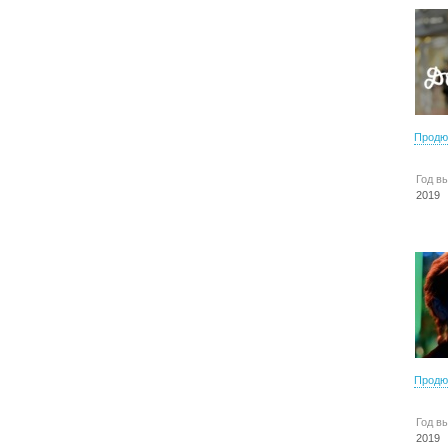
Продю
Год в
2019
Продю
Год в
2019