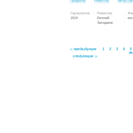
Продюсер
Режиссер
Автор сц
Год выпуска:
Режиссер:
Жа
2019
Евгений
ме
Звездаков
предыдущие
1
2
3
4
5
следующие