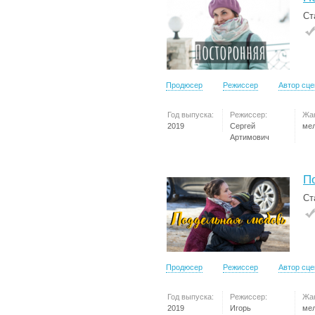
Ст
Продюсер
Режиссер
Автор сц
Год выпуска:
Режиссер:
Жа
2019
Сергей
ме
Артимович
П
Ст
Продюсер
Режиссер
Автор сц
Год выпуска:
Режиссер:
Жа
2019
Игорь
ме