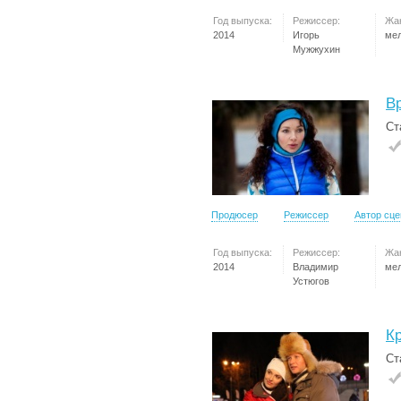
Год выпуска:
Режиссер:
Жа
2014
Игорь
ме
Мужжухин
В
Ст
Продюсер
Режиссер
Автор сц
Год выпуска:
Режиссер:
Жа
2014
Владимир
ме
Устюгов
К
Ст