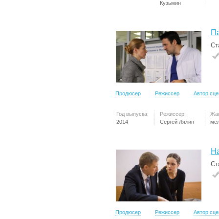
Кузьмин
П
Ст
Продюсер
Режиссер
Автор сц
Год выпуска:
Режиссер:
Жа
2014
Сергей Лялин
ме
Н
Ст
Продюсер
Режиссер
Автор сц