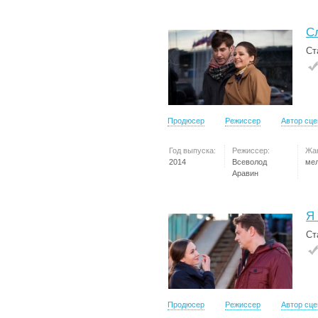
С
Ст
Продюсер
Режиссер
Автор сц
Год выпуска:
Режиссер:
Жа
2014
Всеволод
ме
Аравин
Я
Ст
Продюсер
Режиссер
Автор сц