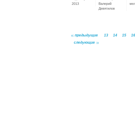
2013
Валерий
ме
Девятилов
предыдущие
13
14
15
1
следующие