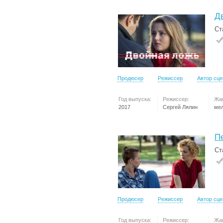
Д
Ст
Продюсер
Режиссер
Автор сц
Год выпуска:
Режиссер:
Жа
2017
Сергей Лялин
ме
П
Ст
Продюсер
Режиссер
Автор сц
Год выпуска:
Режиссер:
Жа