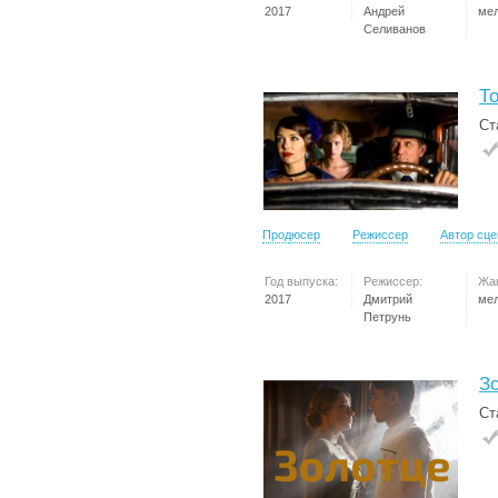
2017
Андрей
ме
Селиванов
Т
Ст
Продюсер
Режиссер
Автор сц
Год выпуска:
Режиссер:
Жа
2017
Дмитрий
ме
Петрунь
З
Ст