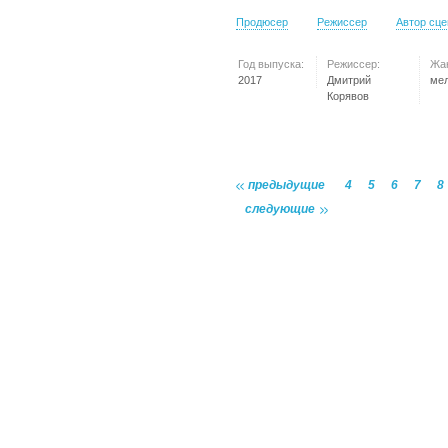
Продюсер
Режиссер
Автор сц
Год выпуска:
Режиссер:
Жа
2017
Дмитрий
ме
Корявов
предыдущие
4
5
6
7
8
следующие