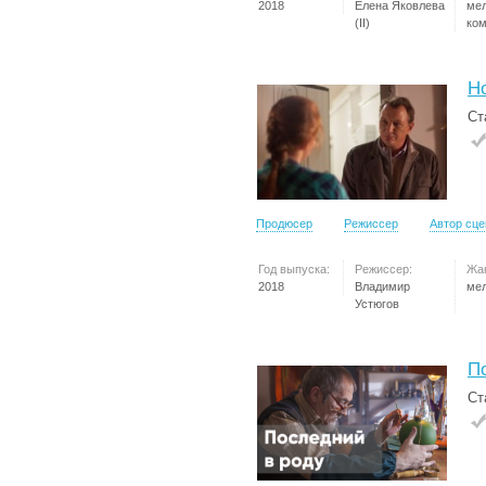
2018
Елена Яковлева
ме
(II)
ко
Н
Ст
Продюсер
Режиссер
Автор сц
Год выпуска:
Режиссер:
Жа
2018
Владимир
ме
Устюгов
П
Ст