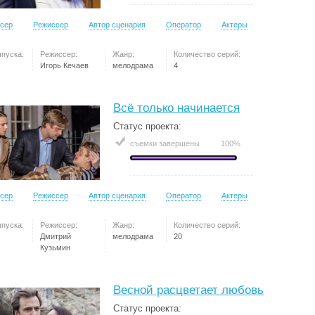
сер
Режиссер
Автор сценария
Оператор
Актеры
ыпуска:
Режиссер:
Жанр:
Количество серий:
Игорь Кечаев
мелодрама
4
Всё только начинается
Статус проекта:
съемки завершены
100%
сер
Режиссер
Автор сценария
Оператор
Актеры
ыпуска:
Режиссер:
Жанр:
Количество серий:
Дмитрий
мелодрама
20
Кузьмин
Весной расцветает любовь
Статус проекта: