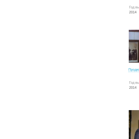
Год в
2014
Продю
Год в
2014