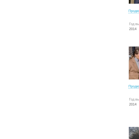
Продю
Год в
2014
Продю
Год в
2014