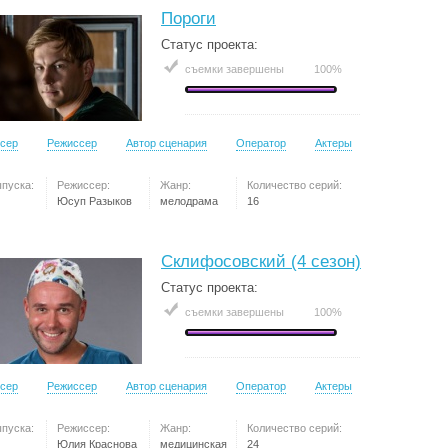
Пороги
Статус проекта:
съемки завершены
100%
сер
Режиссер
Автор сценария
Оператор
Актеры
ыпуска:
Режиссер:
Жанр:
Количество серий:
Юсуп Разыков
мелодрама
16
Склифосовский (4 сезон)
Статус проекта:
съемки завершены
100%
сер
Режиссер
Автор сценария
Оператор
Актеры
ыпуска:
Режиссер:
Жанр:
Количество серий:
Юлия Краснова
медицинская
24