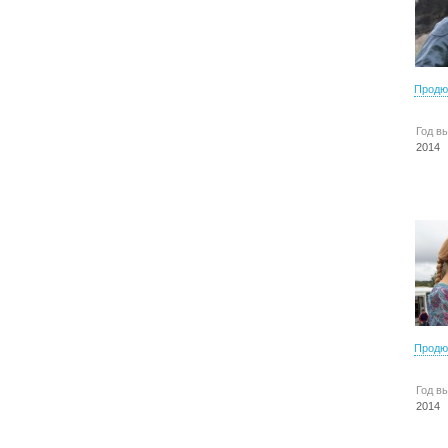
Продю
Год в
2014
Продю
Год в
2014