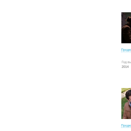
Продю
Год в
2014
Продю