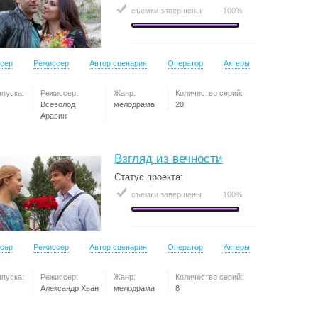
съемки завершены
100%
сер
Режиссер
Автор сценария
Оператор
Актеры
ыпуска:
Режиссер:
Жанр:
Количество серий:
Всеволод
мелодрама
20
Аравин
Взгляд из вечности
Статус проекта:
съемки завершены
100%
сер
Режиссер
Автор сценария
Оператор
Актеры
ыпуска:
Режиссер:
Жанр:
Количество серий:
Александр Хван
мелодрама
8