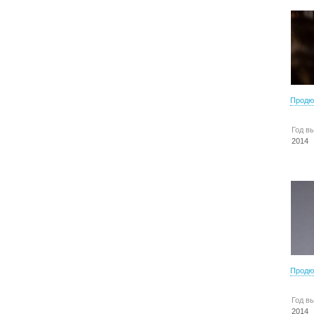
Продю
Год в
2014
Продю
Год в
2014