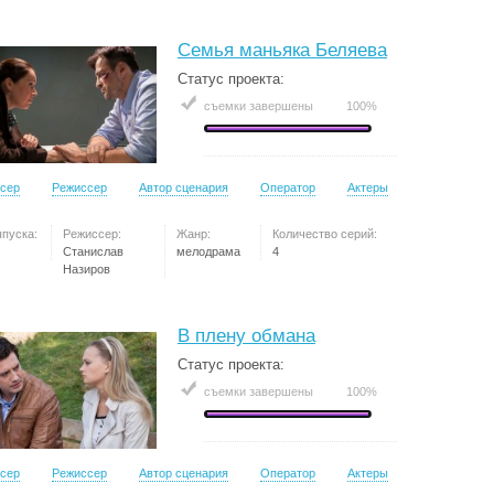
Семья маньяка Беляева
Статус проекта:
съемки завершены
100%
сер
Режиссер
Автор сценария
Оператор
Актеры
ыпуска:
Режиссер:
Жанр:
Количество серий:
Станислав
мелодрама
4
Назиров
В плену обмана
Статус проекта:
съемки завершены
100%
сер
Режиссер
Автор сценария
Оператор
Актеры