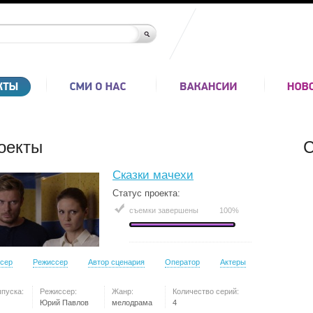
оекты
С
Сказки мачехи
Статус проекта:
съемки завершены
100%
сер
Режиссер
Автор сценария
Оператор
Актеры
ыпуска:
Режиссер:
Жанр:
Количество серий:
Юрий Павлов
мелодрама
4