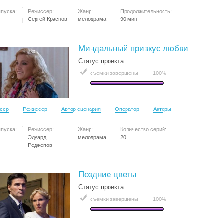
ыпуска:
Режиссер:
Жанр:
Продолжительность:
Сергей Краснов
мелодрама
90 мин
Миндальный привкус любви
Статус проекта:
съемки завершены
100%
сер
Режиссер
Автор сценария
Оператор
Актеры
ыпуска:
Режиссер:
Жанр:
Количество серий:
Эдуард
мелодрама
20
Реджепов
Поздние цветы
Статус проекта:
съемки завершены
100%