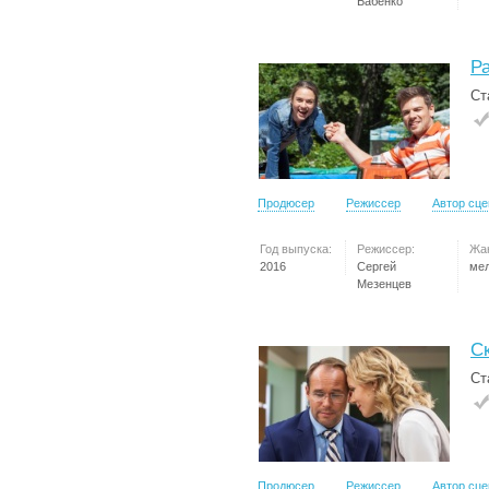
Бабенко
Р
Ст
Продюсер
Режиссер
Автор сц
Год выпуска:
Режиссер:
Жа
2016
Сергей
ме
Мезенцев
С
Ст
Продюсер
Режиссер
Автор сц