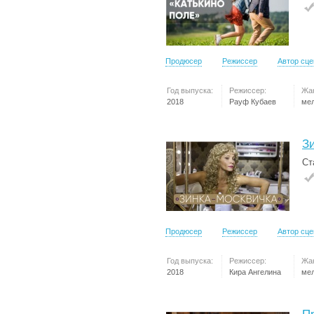
Продюсер
Режиссер
Автор сц
Год выпуска:
Режиссер:
Жа
2018
Рауф Кубаев
ме
З
Ст
Продюсер
Режиссер
Автор сц
Год выпуска:
Режиссер:
Жа
2018
Кира Ангелина
ме