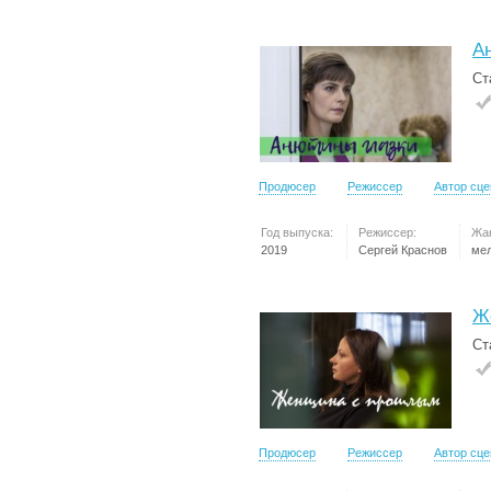
А
Ст
Продюсер
Режиссер
Автор сц
Год выпуска:
Режиссер:
Жа
2019
Сергей Краснов
ме
Ж
Ст
Продюсер
Режиссер
Автор сц