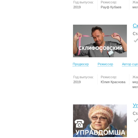
Год выпуска:
Режиссер:
Жа
2019
Рауф Кубаев
ме
С
Ст
Продюсер
Режиссер
Автор сц
Год выпуска:
Режиссер:
Жа
2019
Юлия Краснова
ме
ме
У
Ст