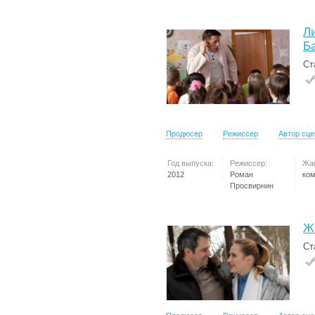
Л
Б
Ст
Продюсер
Режиссер
Автор сц
Год выпуска:
Режиссер:
Жа
2012
Роман
ко
Просвирнин
Ж
Ст