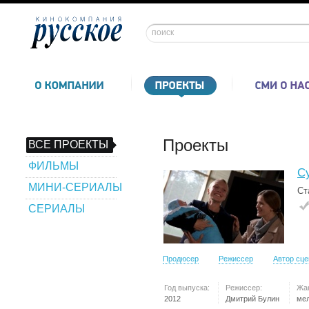
Проекты
ВСЕ ПРОЕКТЫ
ФИЛЬМЫ
С
МИНИ-СЕРИАЛЫ
Ст
СЕРИАЛЫ
Продюсер
Режиссер
Автор сц
Год выпуска:
Режиссер:
Жа
2012
Дмитрий Булин
ме