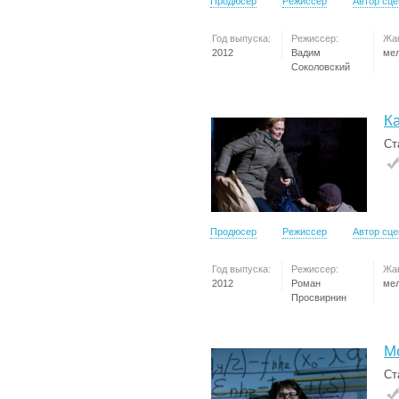
Продюсер
Режиссер
Автор сц
Год выпуска:
Режиссер:
Жа
2012
Вадим
ме
Соколовский
К
Ст
Продюсер
Режиссер
Автор сц
Год выпуска:
Режиссер:
Жа
2012
Роман
ме
Просвирнин
М
Ст