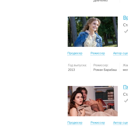
Демченко
В
Ст
Продюсер
Режиссер
Автор сц
Год выпуска:
Режиссер:
Жа
2013
Роман Барабаш
ме
П
Ст
Продюсер
Режиссер
Автор сц