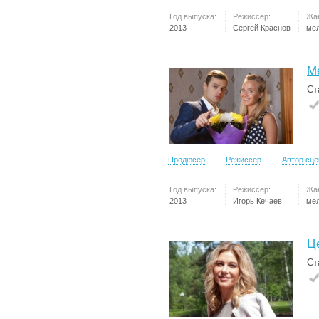
Год выпуска:
Режиссер:
Жа
2013
Сергей Краснов
ме
М
Ст
Продюсер
Режиссер
Автор сц
Год выпуска:
Режиссер:
Жа
2013
Игорь Кечаев
ме
Ц
Ст