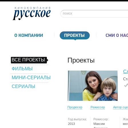
Проекты
ВСЕ ПРОЕКТЫ
ФИЛЬМЫ
С
МИНИ-СЕРИАЛЫ
Ст
СЕРИАЛЫ
Продюсер
Режиссер
Автор сц
Год выпуска:
Режиссер:
Жа
2013
Максим
ме