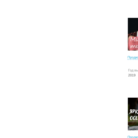
Продю
Год в
2019
Продю