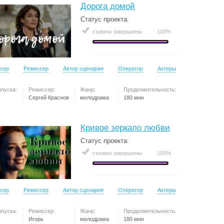
Дорога домой
Статус проекта:
съемки завершены
100%
сер
Режиссер
Автор сценария
Оператор
Актеры
ыпуска:
Режиссер:
Жанр:
Продолжительность:
Сергей Краснов
мелодрама
180 мин
Кривое зеркало любви
Статус проекта:
съемки завершены
100%
сер
Режиссер
Автор сценария
Оператор
Актеры
ыпуска:
Режиссер:
Жанр:
Продолжительность:
Игорь
мелодрама
180 мин