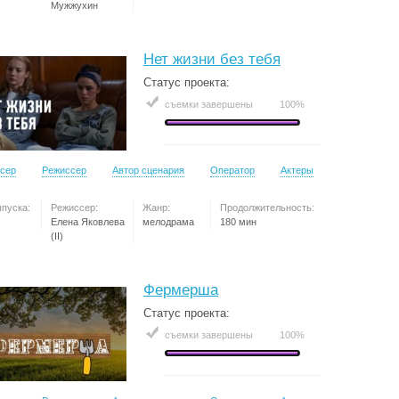
Мужжухин
Нет жизни без тебя
Статус проекта:
съемки завершены
100%
сер
Режиссер
Автор сценария
Оператор
Актеры
ыпуска:
Режиссер:
Жанр:
Продолжительность:
Елена Яковлева
мелодрама
180 мин
(II)
Фермерша
Статус проекта:
съемки завершены
100%