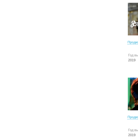
Продю
Год в
2019
Продю
Год в
2019