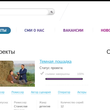
оекты
С
Темная лошадка
Статус проекта:
съемки завершены
100%
сер
Режиссер
Автор сценария
Оператор
Актеры
ыпуска:
Режиссер:
Жанр:
Количество серий:
Станислав
детектив
12