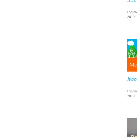
Год в
2019
Продю
Год в
2019