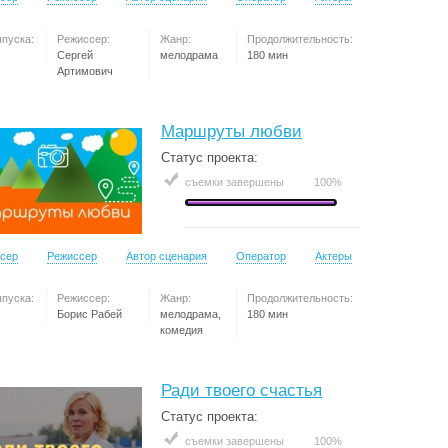
ыпуска:
Режиссер:
Жанр:
Продолжительность:
Сергей
мелодрама
180 мин
Артимович
Маршруты любви
Статус проекта:
съемки завершены
100%
сер
Режиссер
Автор сценария
Оператор
Актеры
ыпуска:
Режиссер:
Жанр:
Продолжительность:
Борис Рабей
мелодрама,
180 мин
комедия
Ради твоего счастья
Статус проекта:
съемки завершены
100%