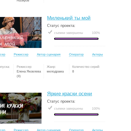
Назиров
Миленький ты мой
Статус проекта:
съемки завершены
100%
сер
Режиссер
Автор сценария
Оператор
Актеры
ыпуска:
Режиссер:
Жанр:
Количество серий:
Елена Яковлева
мелодрама
8
(II)
Яркие краски осени
Статус проекта:
съемки завершены
100%
сер
Режиссер
Автор сценария
Оператор
Актеры