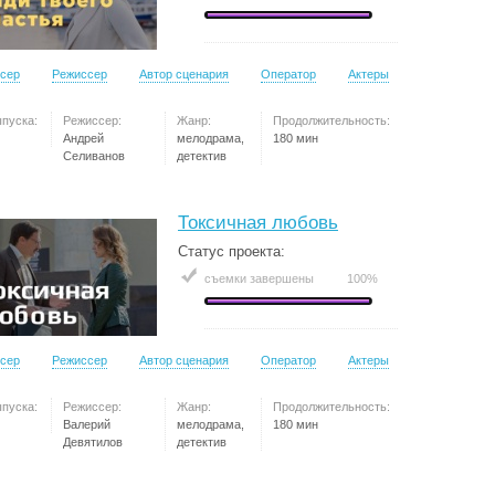
сер
Режиссер
Автор сценария
Оператор
Актеры
ыпуска:
Режиссер:
Жанр:
Продолжительность:
Андрей
мелодрама,
180 мин
Селиванов
детектив
Токсичная любовь
Статус проекта:
съемки завершены
100%
сер
Режиссер
Автор сценария
Оператор
Актеры
ыпуска:
Режиссер:
Жанр:
Продолжительность:
Валерий
мелодрама,
180 мин
Девятилов
детектив