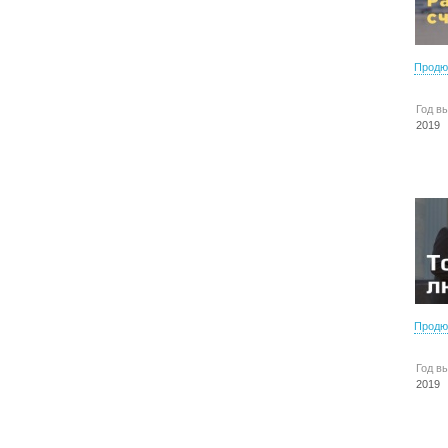
Продю
Год в
2019
Продю
Год в
2019