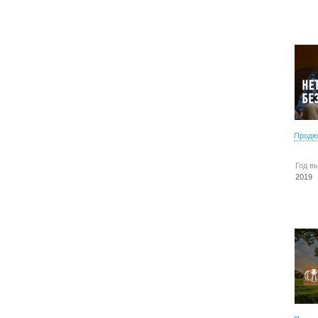
Продю
Год в
2019