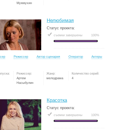
Мужжухин
Нелюбимая
Статус проекта:
съемки завершены
100%
сер
Режиссер
Автор сценария
Оператор
Актеры
ыпуска:
Режиссер:
Жанр:
Количество серий:
Артем
мелодрама
4
Насыбулин
Красотка
Статус проекта:
съемки завершены
100%