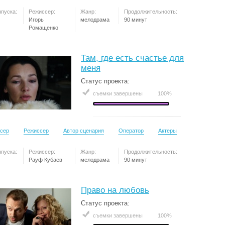
ыпуска:
Режиссер:
Жанр:
Продолжительность:
Игорь
мелодрама
90 минут
Ромащенко
Там, где есть счастье для
меня
Статус проекта:
съемки завершены
100%
сер
Режиссер
Автор сценария
Оператор
Актеры
ыпуска:
Режиссер:
Жанр:
Продолжительность:
Рауф Кубаев
мелодрама
90 минут
Право на любовь
Статус проекта:
съемки завершены
100%