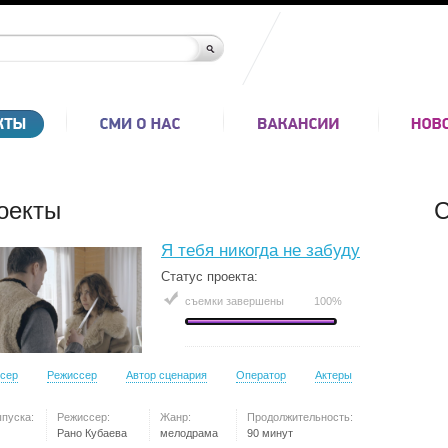
оекты
С
Я тебя никогда не забуду
Статус проекта:
съемки завершены
100%
сер
Режиссер
Автор сценария
Оператор
Актеры
ыпуска:
Режиссер:
Жанр:
Продолжительность:
Рано Кубаева
мелодрама
90 минут