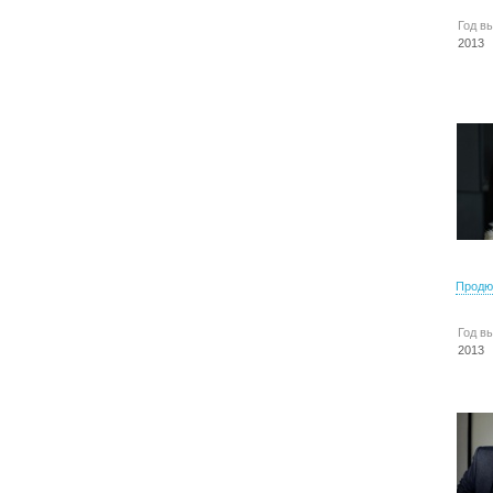
Год в
2013
Продю
Год в
2013