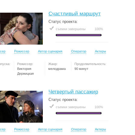
Счастливый маршрут
Статус проекта:
съемки завершены
100%
сер
Режиссер
Автор сценария
Оператор
Актеры
ыпуска:
Режиссер:
Жанр:
Продолжительность:
Виктория
мелодрама
90 минут
Держицкая
Четвертый пассажир
Статус проекта:
съемки завершены
100%
сер
Режиссер
Автор сценария
Оператор
Актеры