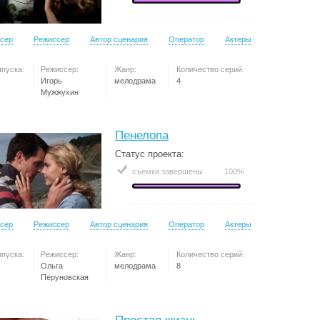
сер
Режиссер
Автор сценария
Оператор
Актеры
ыпуска:
Режиссер:
Жанр:
Количество серий:
Игорь
мелодрама
4
Мужжухин
Пенелопа
Статус проекта:
съемки завершены
100%
сер
Режиссер
Автор сценария
Оператор
Актеры
ыпуска:
Режиссер:
Жанр:
Количество серий:
Ольга
мелодрама
8
Перуновская