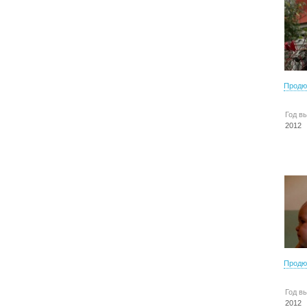
Продю
Год в
2012
Продю
Год в
2012