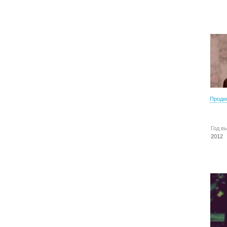
Продю
Год в
2012