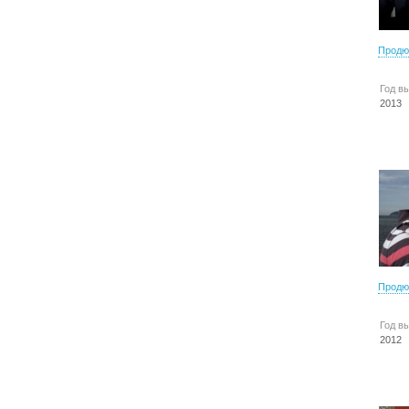
Продю
Год в
2013
Продю
Год в
2012