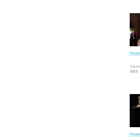
Продю
Год в
2013
Продю