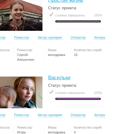
Простая жизнь
Статус проекта:
съемки завершены
100%
сер
Режиссер
Автор сценария
Оператор
Актеры
ыпуска:
Режиссер:
Жанр:
Количество серий:
Сергей
мелодрама
16
Алешечкин
Васильки
Статус проекта:
съемки завершены
100%
сер
Режиссер
Автор сценария
Оператор
Актеры
ыпуска:
Режиссер:
Жанр:
Количество серий:
Игорь
мелодрама
4