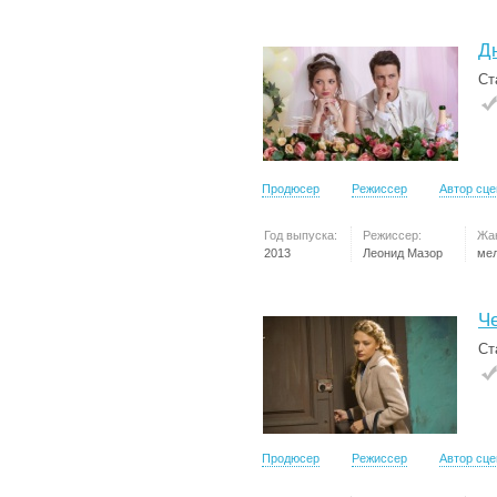
Д
Ст
Продюсер
Режиссер
Автор сц
Год выпуска:
Режиссер:
Жа
2013
Леонид Мазор
ме
Ч
Ст
Продюсер
Режиссер
Автор сц