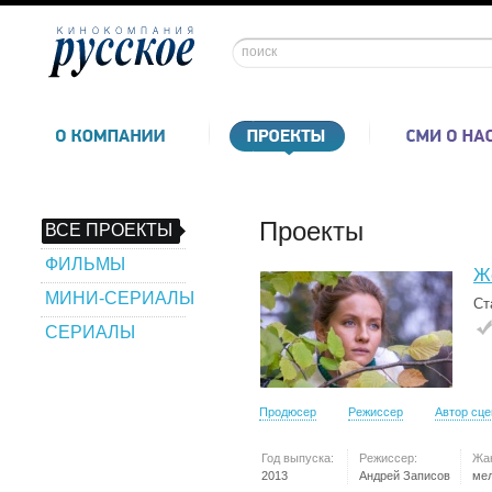
Проекты
ВСЕ ПРОЕКТЫ
ФИЛЬМЫ
Ж
МИНИ-СЕРИАЛЫ
Ст
СЕРИАЛЫ
Продюсер
Режиссер
Автор сц
Год выпуска:
Режиссер:
Жа
2013
Андрей Записов
ме