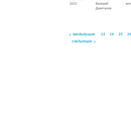
2013
Валерий
ме
Девятилов
предыдущие
13
14
15
1
следующие