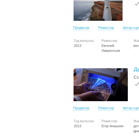
Продюсер
Режиссер
Автор сц
Год выпуска:
Режиссер:
Жа
2013
Евгений
ме
Лаврентьев
Д
Ст
Продюсер
Режиссер
Автор сц
Год выпуска:
Режиссер:
Жа
2013
Егор Анашкин
дет
др