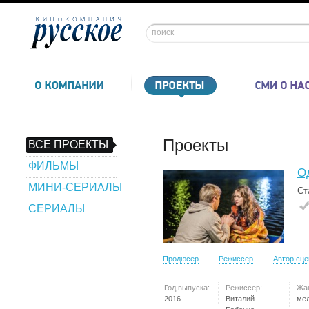
Проекты
ВСЕ ПРОЕКТЫ
ФИЛЬМЫ
О
МИНИ-СЕРИАЛЫ
Ст
СЕРИАЛЫ
Продюсер
Режиссер
Автор сц
Год выпуска:
Режиссер:
Жа
2016
Виталий
ме