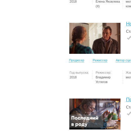
2018
Елена Яковлева
ме
(II)
ко
Н
Ст
Продюсер
Режиссер
Автор сц
Год выпуска:
Режиссер:
Жа
2018
Владимир
ме
Устюгов
П
Ст