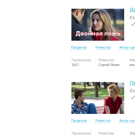
Д
Ст
Продюсер
Режиссер
Автор сц
Год выпуска:
Режиссер:
Жа
2017
Сергей Лялин
ме
П
Ст
Продюсер
Режиссер
Автор сц
Год выпуска:
Режиссер:
Жа