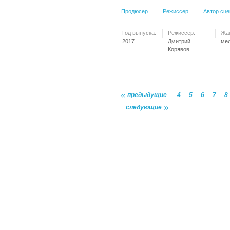
Продюсер
Режиссер
Автор сц
Год выпуска:
Режиссер:
Жа
2017
Дмитрий
ме
Корявов
предыдущие
4
5
6
7
8
следующие