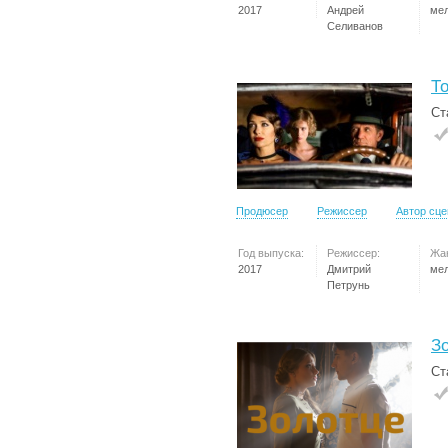
2017
Андрей
ме
Селиванов
Т
Ст
Продюсер
Режиссер
Автор сц
Год выпуска:
Режиссер:
Жа
2017
Дмитрий
ме
Петрунь
З
Ст